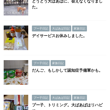
とうとう大ばあばに、会えなくなりまし
た。
プー子日記
大ばあば日記
家族日記
デイサービスお休みしました。
プー子日記
家族日記
だんご、もしかして認知症予備軍かも。
プー子日記
大ばあば日記
家族日記
プー子、トリミング。大ばあばはリハビ