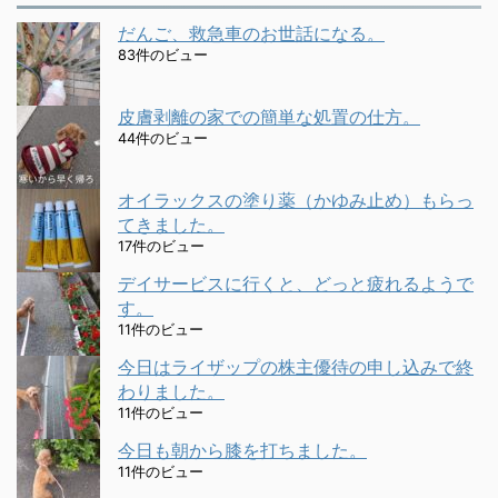
だんご、救急車のお世話になる。
83件のビュー
皮膚剥離の家での簡単な処置の仕方。
44件のビュー
オイラックスの塗り薬（かゆみ止め）もらっ
てきました。
17件のビュー
デイサービスに行くと、どっと疲れるようで
す。
11件のビュー
今日はライザップの株主優待の申し込みで終
わりました。
11件のビュー
今日も朝から膝を打ちました。
11件のビュー