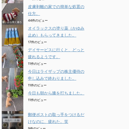
皮膚剥離の家での簡単な処置の
仕方。
44件のビュー
オイラックスの塗り薬（かゆみ
止め）もらってきました。
17件のビュー
デイサービスに行くと、どっと
疲れるようです。
11件のビュー
今日はライザップの株主優待の
申し込みで終わりました。
11件のビュー
今日も朝から膝を打ちました。
11件のビュー
郵便ポストの取っ手をつけるだ
けなのに、疲れた。笑
9件のビュー