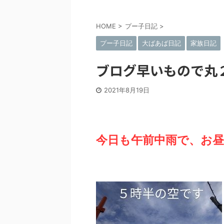
HOME
>
プー子日記
>
プー子日記
大ばあば日記
家族日記
ブログ早いもので丸
2021年8月19日
今日も午前中雨で、お