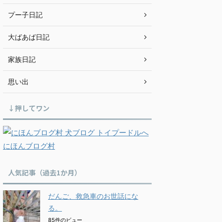
プー子日記
大ばあば日記
家族日記
思い出
↓押してワン
にほんブログ村
人気記事（過去1か月）
だんご、救急車のお世話にな
る。
85件のビュー