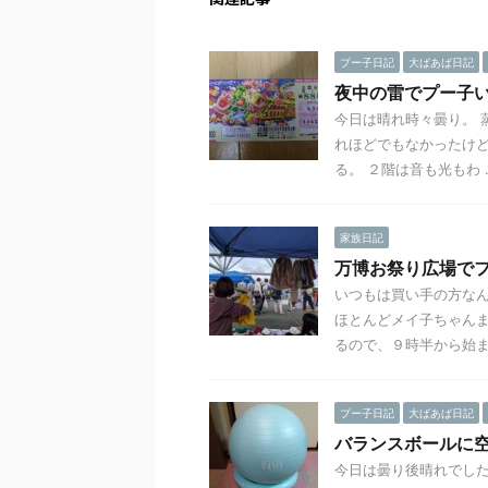
プー子日記
大ばあば日記
夜中の雷でプー子
今日は晴れ時々曇り。 
れほどでもなかったけど
る。 ２階は音も光もわ ..
家族日記
万博お祭り広場で
いつもは買い手の方なん
ほとんどメイ子ちゃんま
るので、９時半から始まる
プー子日記
大ばあば日記
バランスボールに
今日は曇り後晴れでした