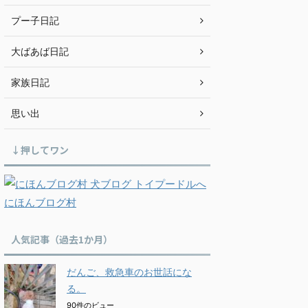
プー子日記
大ばあば日記
家族日記
思い出
↓押してワン
にほんブログ村
人気記事（過去1か月）
だんご、救急車のお世話にな
る。
90件のビュー