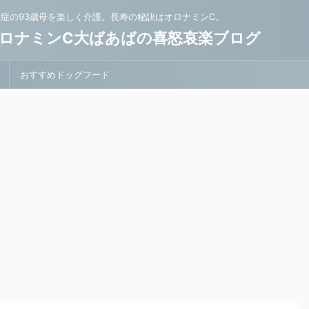
知症の93歳母を楽しく介護。長寿の秘訣はオロナミンC。
ロナミンC大ばあばの喜怒哀楽ブログ
おすすめドッグフード