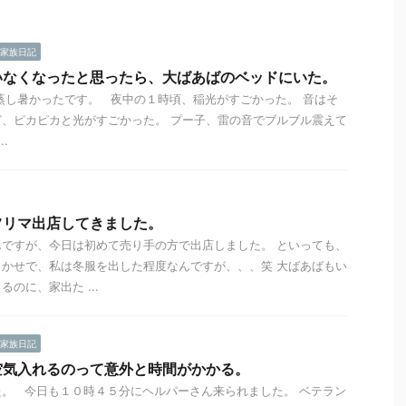
家族日記
いなくなったと思ったら、大ばあばのベッドにいた。
蒸し暑かったです。 夜中の１時頃、稲光がすごかった。 音はそ
、ピカピカと光がすごかった。 プー子、雷の音でブルブル震えて
.
フリマ出店してきました。
ですが、今日は初めて売り手の方で出店しました。 といっても、
かせで、私は冬服を出した程度なんですが、、、笑 大ばあばもい
のに、家出た ...
家族日記
空気入れるのって意外と時間がかかる。
。 今日も１０時４５分にヘルパーさん来られました。 ベテラン