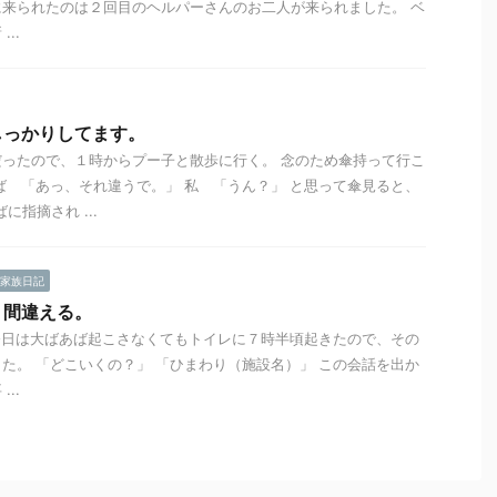
来られたのは２回目のヘルパーさんのお二人が来られました。 ベ
..
しっかりしてます。
ったので、１時からプー子と散歩に行く。 念のため傘持って行こ
ば 「あっ、それ違うで。」 私 「うん？」 と思って傘見ると、
に指摘され ...
家族日記
、間違える。
今日は大ばあば起こさなくてもトイレに７時半頃起きたので、その
た。 「どこいくの？」 「ひまわり（施設名）」 この会話を出か
..