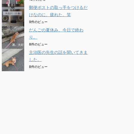
郵便ポストの取っ手をつけるだ
けなのに、疲れた。笑
9件のビュー
だんごの夏休み、今日で終わ
り。
8件のビュー
主治医の先生の話を聞いてきま
した。
8件のビュー