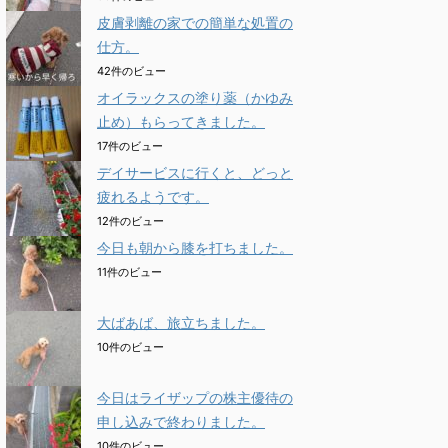
皮膚剥離の家での簡単な処置の
仕方。
42件のビュー
オイラックスの塗り薬（かゆみ
止め）もらってきました。
17件のビュー
デイサービスに行くと、どっと
疲れるようです。
12件のビュー
今日も朝から膝を打ちました。
11件のビュー
大ばあば、旅立ちました。
10件のビュー
今日はライザップの株主優待の
申し込みで終わりました。
10件のビュー