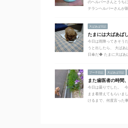
のヘルパーさんとうちに
テランヘルパーさんが新 .
大ばあば日記
たまには大ばあば
今日は雨降ってきそうだ
うと出したら、 大ばあ
日傘だ◆ たまに大ばあば
プー子日記
大ばあば日記
また歯医者の時間
今日は曇りでした。 
まま着替えてもらいまし
けるまで、何度言った事 .