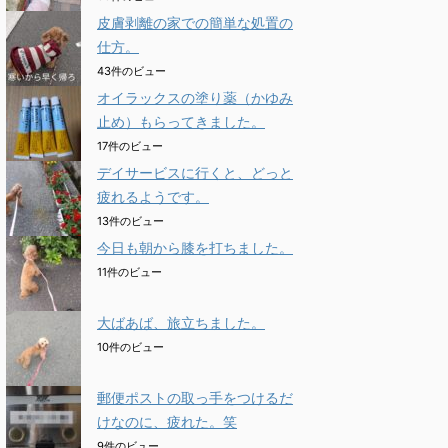
皮膚剥離の家での簡単な処置の
仕方。
43件のビュー
オイラックスの塗り薬（かゆみ
止め）もらってきました。
17件のビュー
デイサービスに行くと、どっと
疲れるようです。
13件のビュー
今日も朝から膝を打ちました。
11件のビュー
大ばあば、旅立ちました。
10件のビュー
郵便ポストの取っ手をつけるだ
けなのに、疲れた。笑
9件のビュー