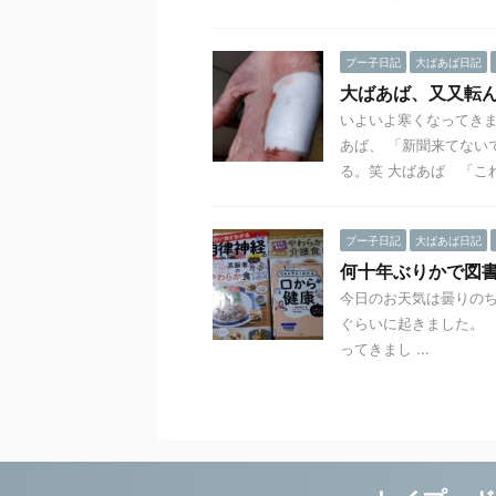
プー子日記
大ばあば日記
大ばあば、又又転
いよいよ寒くなってき
あば、 「新聞来てない
る。笑 大ばあば 「これ、
プー子日記
大ばあば日記
何十年ぶりかで図
今日のお天気は曇りのち
ぐらいに起きました。
ってきまし ...