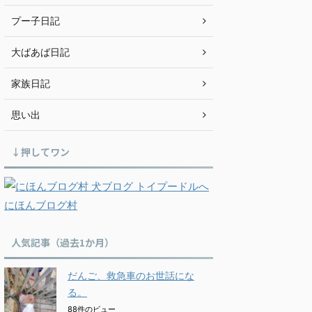
プー子日記
大ばあば日記
家族日記
思い出
↓押してワン
にほんブログ村
人気記事（過去1か月）
だんご、救急車のお世話にな
る。
88件のビュー