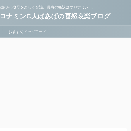
知症の93歳母を楽しく介護。長寿の秘訣はオロナミンC。
ロナミンC大ばあばの喜怒哀楽ブログ
おすすめドッグフード