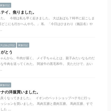
家族日記
ステイ、焦りました。
た。 今朝は私も早く起きました。 大ばあばも７時半に起こしま
日どこにも行かへんやろ。」 私 「今日はひまわり（施設名）や
.
大ばあば日記
家族日記
りがとう
ゃんから、牛肉が届く。 メイ子ちゃんとは、親子みたいなものだ
な牛肉を送ってくれた。 阿波牛の黒毛和牛。 見ただけで、おい
.
家族日記
ナナの洋服買いました。
気良くなってきました。 イオンのペットショップぺテモに行っ
ッションを買いました。 馬肉五膳と鹿肉五膳。 馬肉五膳、すで
た ...