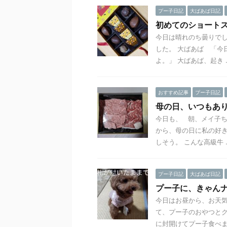
プー子日記
大ばあば日記
初めてのショート
今日は晴れのち曇りでし
した。 大ばあば 「今
よ。」 大ばあば、起き ..
おすすめ記事
プー子日記
母の日、いつもあ
今日も、 朝、メイ子ち
から、母の日に私の好き
しそう。 こんな高級牛 ..
プー子日記
大ばあば日記
プー子に、きゃん
今日はお昼から、お天
て、プー子のおやつとク
に封開けてプー子食べまし