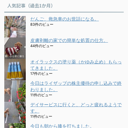
人気記事（過去1か月）
だんご、救急車のお世話になる。
83件のビュー
皮膚剥離の家での簡単な処置の仕方。
44件のビュー
オイラックスの塗り薬（かゆみ止め）もらっ
てきました。
17件のビュー
今日はライザップの株主優待の申し込みで終
わりました。
11件のビュー
デイサービスに行くと、どっと疲れるようで
す。
11件のビュー
今日も朝から膝を打ちました。