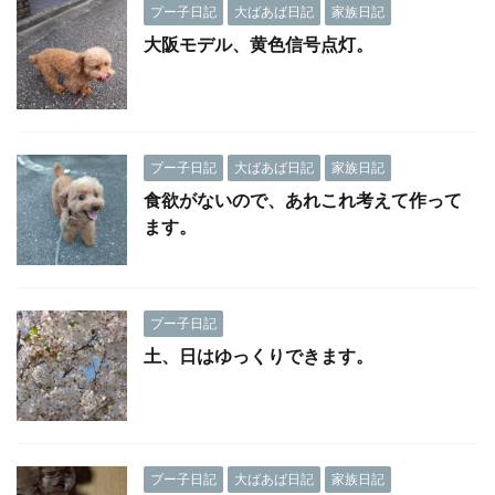
プー子日記
大ばあば日記
家族日記
大阪モデル、黄色信号点灯。
プー子日記
大ばあば日記
家族日記
食欲がないので、あれこれ考えて作って
ます。
プー子日記
土、日はゆっくりできます。
プー子日記
大ばあば日記
家族日記