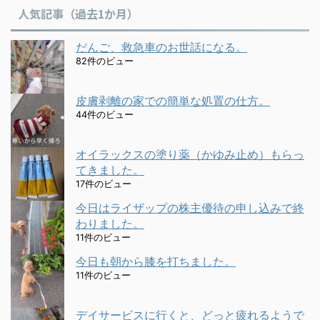
人気記事（過去1か月）
だんご、救急車のお世話になる。
82件のビュー
皮膚剥離の家での簡単な処置の仕方。
44件のビュー
オイラックスの塗り薬（かゆみ止め）もらっ
てきました。
17件のビュー
今日はライザップの株主優待の申し込みで終
わりました。
11件のビュー
今日も朝から膝を打ちました。
11件のビュー
デイサービスに行くと、どっと疲れるようで