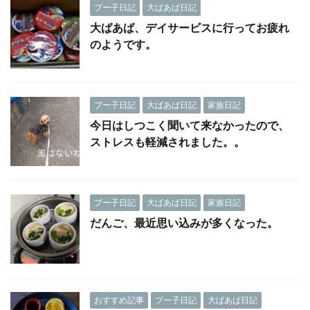
プー子日記
大ばあば日記
大ばあば、デイサービスに行ってお疲れ
のようです。
プー子日記
大ばあば日記
家族日記
今日はしつこく聞いて来なかったので、
ストレスも軽減されました。。
プー子日記
大ばあば日記
家族日記
だんご、最近思い込みが多くなった。
おすすめ記事
プー子日記
大ばあば日記