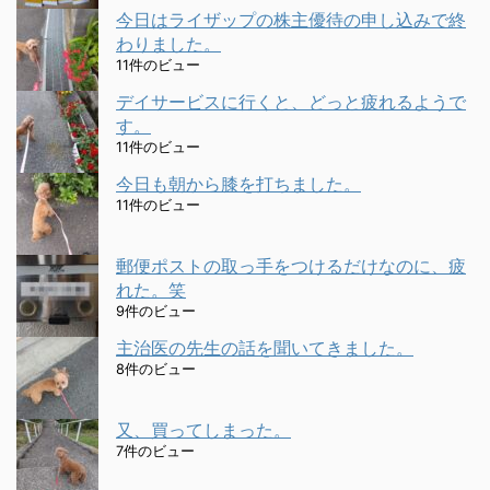
今日はライザップの株主優待の申し込みで終
わりました。
11件のビュー
デイサービスに行くと、どっと疲れるようで
す。
11件のビュー
今日も朝から膝を打ちました。
11件のビュー
郵便ポストの取っ手をつけるだけなのに、疲
れた。笑
9件のビュー
主治医の先生の話を聞いてきました。
8件のビュー
又、買ってしまった。
7件のビュー