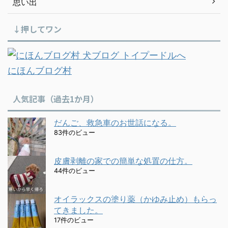
思い出
↓押してワン
にほんブログ村
人気記事（過去1か月）
だんご、救急車のお世話になる。
83件のビュー
皮膚剥離の家での簡単な処置の仕方。
44件のビュー
オイラックスの塗り薬（かゆみ止め）もらっ
てきました。
17件のビュー