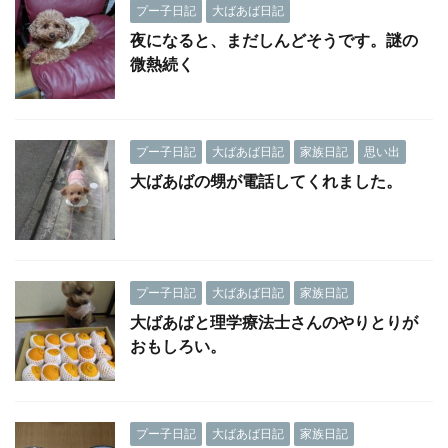
プー子日記
大ばあば日記
夜になると、まだしんどそうです。謎の
微熱続く
プー子日記
大ばあば日記
家族日記
思い出
大ばあばの甥が電話してくれました。
プー子日記
大ばあば日記
家族日記
大ばあばと理学療法士さんのやりとりが
おもしろい。
プー子日記
大ばあば日記
家族日記