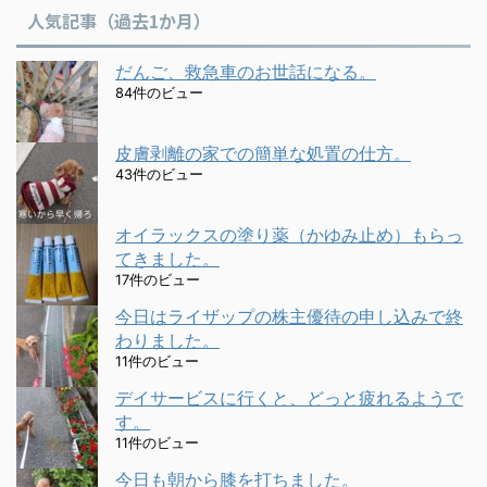
人気記事（過去1か月）
だんご、救急車のお世話になる。
84件のビュー
皮膚剥離の家での簡単な処置の仕方。
43件のビュー
オイラックスの塗り薬（かゆみ止め）もらっ
てきました。
17件のビュー
今日はライザップの株主優待の申し込みで終
わりました。
11件のビュー
デイサービスに行くと、どっと疲れるようで
す。
11件のビュー
今日も朝から膝を打ちました。