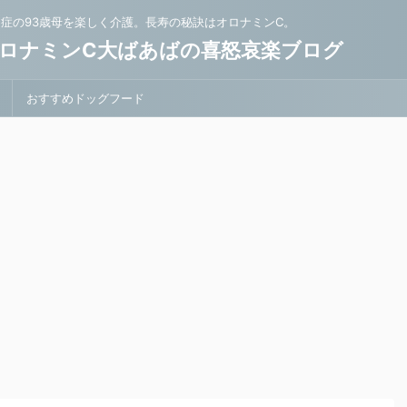
知症の93歳母を楽しく介護。長寿の秘訣はオロナミンC。
ロナミンC大ばあばの喜怒哀楽ブログ
おすすめドッグフード