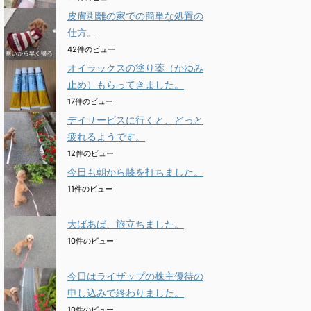
皮膚剥離の家での簡単な処置の
仕方。
42件のビュー
オイラックスの塗り薬（かゆみ
止め）もらってきました。
17件のビュー
デイサービスに行くと、どっと
疲れるようです。
12件のビュー
今日も朝から膝を打ちました。
11件のビュー
大ばあば、旅立ちました。
10件のビュー
今日はライザップの株主優待の
申し込みで終わりました。
10件のビュー