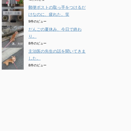
郵便ポストの取っ手をつけるだ
けなのに、疲れた。笑
9件のビュー
だんごの夏休み、今日で終わ
り。
8件のビュー
主治医の先生の話を聞いてきま
した。
8件のビュー