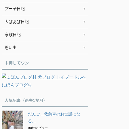
プー子日記
大ばあば日記
家族日記
思い出
↓押してワン
にほんブログ村
人気記事（過去1か月）
だんご、救急車のお世話にな
る。
90件のビュー