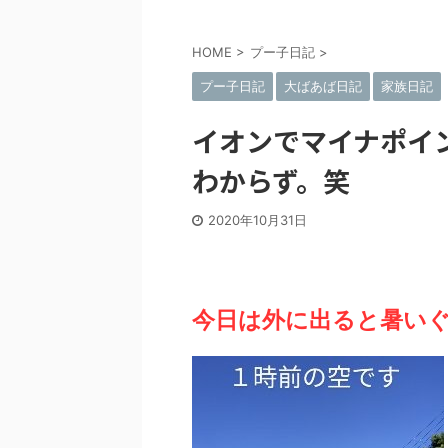
HOME
>
プー子日記
>
プー子日記
大ばあば日記
家族日記
イオンでマイナポイ
わからず。笑
2020年10月31日
今日は外に出ると暑い