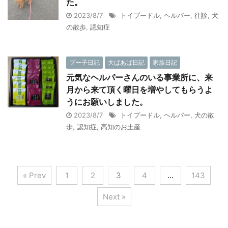
た。
2023/8/7
トイプードル
,
ヘルパー
,
往診
,
犬
の散歩
,
認知症
プー子日記
大ばあば日記
家族日記
元気なヘルパーさんのいる事業所に、来
月から来て頂く曜日を増やしてもらうよ
うにお願いしました。
2023/8/7
トイプードル
,
ヘルパー
,
犬の散
歩
,
認知症
,
高知のお土産
« Prev
1
2
3
4
…
143
Next »