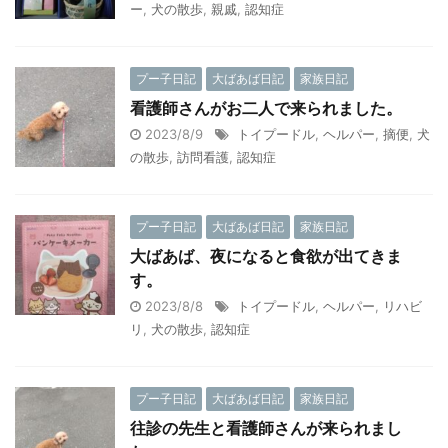
ー
,
犬の散歩
,
親戚
,
認知症
プー子日記
大ばあば日記
家族日記
看護師さんがお二人で来られました。
2023/8/9
トイプードル
,
ヘルパー
,
摘便
,
犬
の散歩
,
訪問看護
,
認知症
プー子日記
大ばあば日記
家族日記
大ばあば、夜になると食欲が出てきま
す。
2023/8/8
トイプードル
,
ヘルパー
,
リハビ
リ
,
犬の散歩
,
認知症
プー子日記
大ばあば日記
家族日記
往診の先生と看護師さんが来られまし