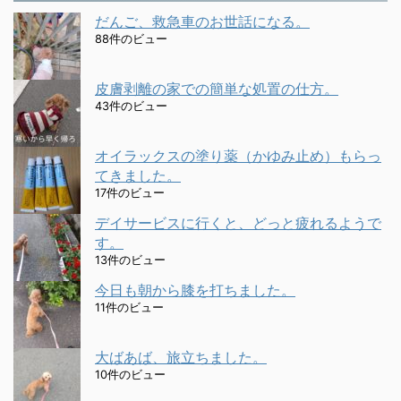
だんご、救急車のお世話になる。
88件のビュー
皮膚剥離の家での簡単な処置の仕方。
43件のビュー
オイラックスの塗り薬（かゆみ止め）もらっ
てきました。
17件のビュー
デイサービスに行くと、どっと疲れるようで
す。
13件のビュー
今日も朝から膝を打ちました。
11件のビュー
大ばあば、旅立ちました。
10件のビュー