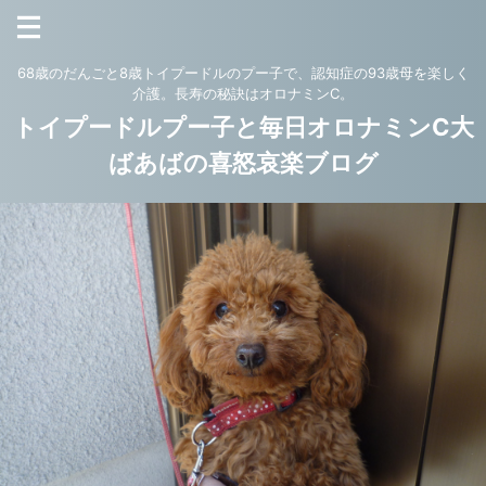
68歳のだんごと8歳トイプードルのプー子で、認知症の93歳母を楽しく
介護。長寿の秘訣はオロナミンC。
トイプードルプー子と毎日オロナミンC大
ばあばの喜怒哀楽ブログ