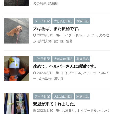
犬の散歩
,
認知症
プー子日記
大ばあば日記
家族日記
大ばあば、また便秘です。
2023/8/13
トイプードル
,
ヘルパー
,
犬の散
歩
,
訪問入浴
,
認知症
,
酷暑
プー子日記
大ばあば日記
家族日記
改めて、ヘルパーさんに感謝です。
2023/8/11
トイプードル
,
ハチミツ
,
ヘルパ
ー
,
犬の散歩
,
認知症
プー子日記
大ばあば日記
家族日記
親戚が来てくれました。
2023/8/10
お墓参り
,
トイプードル
,
ヘルパ