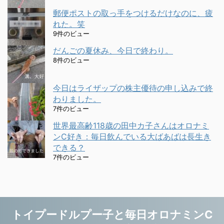
郵便ポストの取っ手をつけるだけなのに、疲
れた。笑
9件のビュー
だんごの夏休み、今日で終わり。
8件のビュー
今日はライザップの株主優待の申し込みで終
わりました。
7件のビュー
世界最高齢118歳の田中カ子さんはオロナミ
ンC好き：毎日飲んでいる大ばあばは長生き
できる？
7件のビュー
トイプードルプー子と毎日オロナミンC