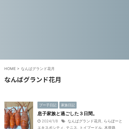
HOME
>
なんばグランド花月
なんばグランド花月
プー子日記
家族日記
息子家族と過ごした３日間。
2024/1/8
なんばグランド花月
,
ららぽーと
エキスポシティ
,
テニス
,
トイプードル
,
木曾路