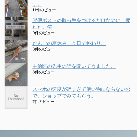
す。
11件のビュー
郵便ポストの取っ手をつけるだけなのに、疲
れた。笑
9件のビュー
だんごの夏休み、今日で終わり。
8件のビュー
主治医の先生の話を聞いてきました。
8件のビュー
スマホの速度が遅すぎて使い物にならないの
で、ショップでみてもらう。
7件のビュー