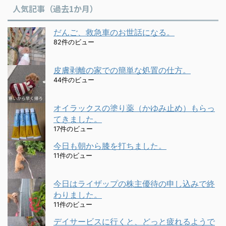
人気記事（過去1か月）
だんご、救急車のお世話になる。
82件のビュー
皮膚剥離の家での簡単な処置の仕方。
44件のビュー
オイラックスの塗り薬（かゆみ止め）もらっ
てきました。
17件のビュー
今日も朝から膝を打ちました。
11件のビュー
今日はライザップの株主優待の申し込みで終
わりました。
11件のビュー
デイサービスに行くと、どっと疲れるようで