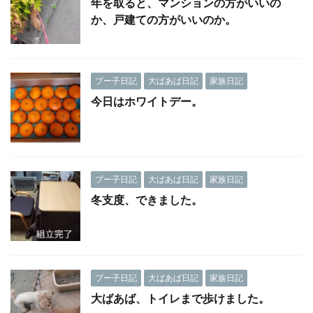
年を取ると、マンションの方がいいの
か、戸建ての方がいいのか。
プー子日記
大ばあば日記
家族日記
今日はホワイトデー。
プー子日記
大ばあば日記
家族日記
冬支度、できました。
プー子日記
大ばあば日記
家族日記
大ばあば、トイレまで歩けました。