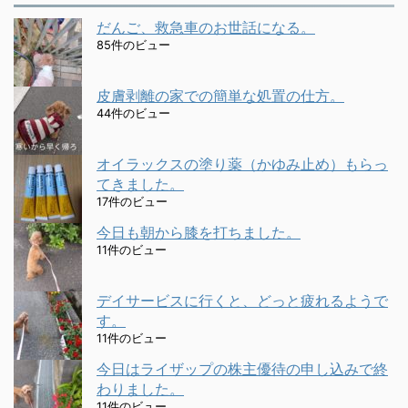
だんご、救急車のお世話になる。
85件のビュー
皮膚剥離の家での簡単な処置の仕方。
44件のビュー
オイラックスの塗り薬（かゆみ止め）もらっ
てきました。
17件のビュー
今日も朝から膝を打ちました。
11件のビュー
デイサービスに行くと、どっと疲れるようで
す。
11件のビュー
今日はライザップの株主優待の申し込みで終
わりました。
11件のビュー