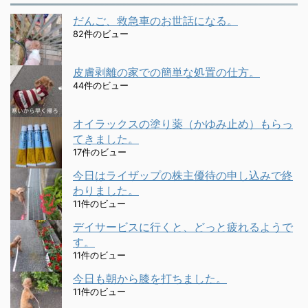
だんご、救急車のお世話になる。
82件のビュー
皮膚剥離の家での簡単な処置の仕方。
44件のビュー
オイラックスの塗り薬（かゆみ止め）もらっ
てきました。
17件のビュー
今日はライザップの株主優待の申し込みで終
わりました。
11件のビュー
デイサービスに行くと、どっと疲れるようで
す。
11件のビュー
今日も朝から膝を打ちました。
11件のビュー