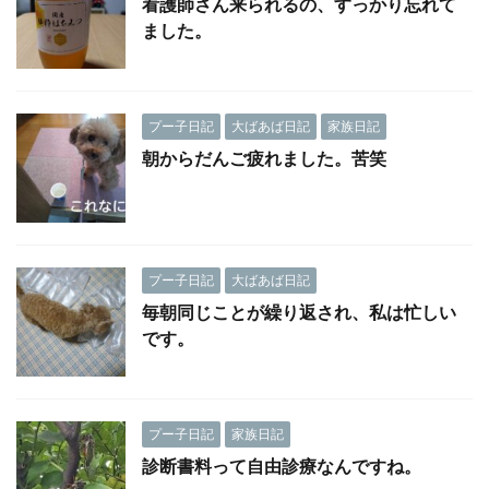
看護師さん来られるの、すっかり忘れて
ました。
プー子日記
大ばあば日記
家族日記
朝からだんご疲れました。苦笑
プー子日記
大ばあば日記
毎朝同じことが繰り返され、私は忙しい
です。
プー子日記
家族日記
診断書料って自由診療なんですね。