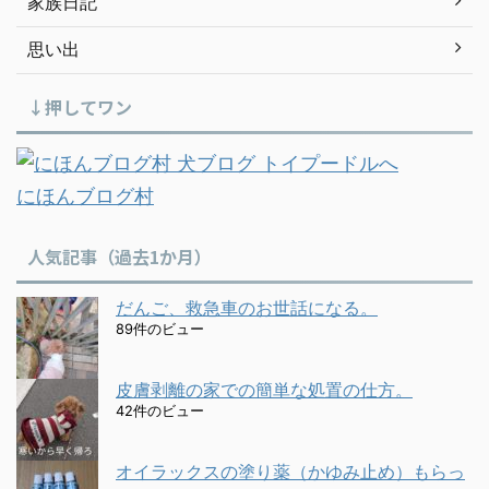
家族日記
思い出
↓押してワン
にほんブログ村
人気記事（過去1か月）
だんご、救急車のお世話になる。
89件のビュー
皮膚剥離の家での簡単な処置の仕方。
42件のビュー
オイラックスの塗り薬（かゆみ止め）もらっ