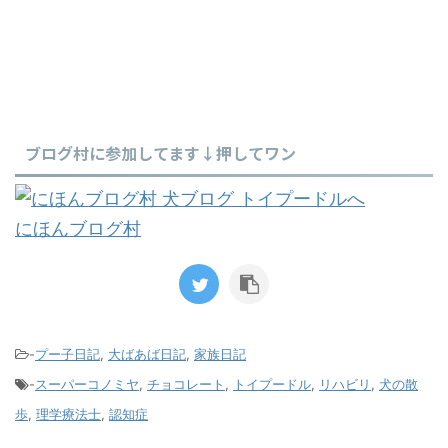
ブログ村に参加してます↓押してワン
にほんブログ村
-
プー子日記
,
大ばあば日記
,
家族日記
-
スーパーコノミヤ
,
チョコレート
,
トイプードル
,
リハビリ
,
犬の散
歩
,
理学療法士
,
認知症