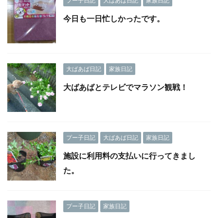
プー子日記
大ばあば日記
家族日記
今日も一日忙しかったです。
大ばあば日記
家族日記
大ばあばとテレビでマラソン観戦！
プー子日記
大ばあば日記
家族日記
施設に利用料の支払いに行ってきまし
た。
プー子日記
家族日記