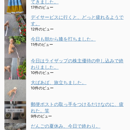
てきました。
17件のビュー
デイサービスに行くと、どっと疲れるようで
す。
12件のビュー
今日も朝から膝を打ちました。
11件のビュー
今日はライザップの株主優待の申し込みで終
わりました。
10件のビュー
大ばあば、旅立ちました。
10件のビュー
郵便ポストの取っ手をつけるだけなのに、疲
れた。笑
9件のビュー
だんごの夏休み、今日で終わり。