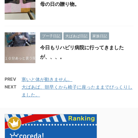
母の日の贈り物。
プー子日記
大ばあば日記
家族日記
今日もリハビリ病院に行ってきました
が、、、。
PREV
寒いと体が動きません。
NEXT
大ばあば、朝早くから椅子に座ったままでびっくりし
ました。