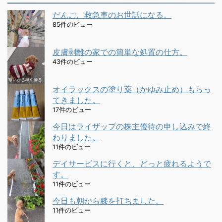
だんご、救急車のお世話になる。
85件のビュー
皮膚剥離の家での簡単な処置の仕方。
43件のビュー
オイラックスの塗り薬（かゆみ止め）もらっ
てきました。
17件のビュー
今日はライザップの株主優待の申し込みで終
わりました。
11件のビュー
デイサービスに行くと、どっと疲れるようで
す。
11件のビュー
今日も朝から膝を打ちました。
11件のビュー