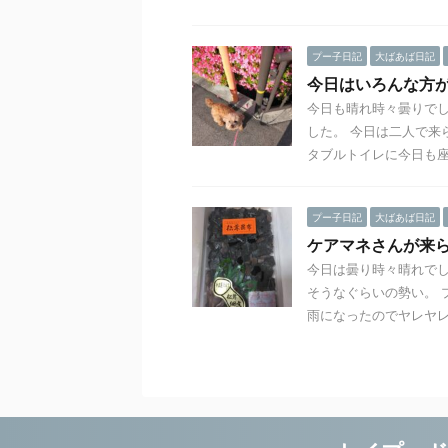
プー子日記
大ばあば日記
今日はいろんな方
今日も晴れ時々曇りで
した。 今日は二人で来
タブルトイレに今日も座 .
プー子日記
大ばあば日記
ケアマネさんが来
今日は曇り時々晴れでし
そうなぐらいの勢い。 
雨になったのでヤレヤレ .