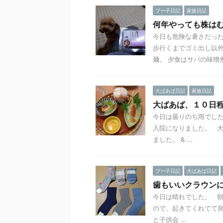
プー子日記
家族日記
何年やっても株は
今日も危険な暑さだった
歩行くまでゴミ出し以外
麺。 夕食はサバの味噌煮 
大ばあば日記
家族日記
大ばあば、１０日
今日は曇りのち雨でし
入院になりました。 
ました。 & ...
プー子日記
大ばあば日記
歯もいいクラウン
今日は晴れでした。 朝
ので、起きてくれてて良
と子供会 ...