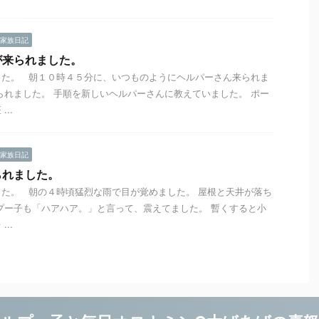
家族日記
が来られました。
した。 朝１０時４５分に、いつものようにヘルパーさん来られま
られました。 手順を新しいヘルパーさんに教えていました。 ポー
..
家族日記
られました。
た。 朝の４時頃猛烈な雨で目が覚めました。 屋根と天井が落ち
プー子も「ハアハア。」と言って、震えてました。 暫くすると小
..