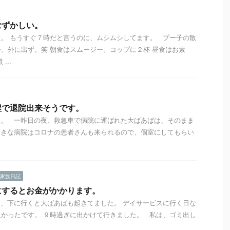
むずかしい。
。 もうすぐ７時だと言うのに、ムシムシしてます。 プー子の散
、外に出ず。笑 朝食はスムージー。コップに２杯 昼食はお素
...
程で退院出来そうです。
た。 一昨日の夜、救急車で病院に運ばれた大ばあばは、そのまま
大きな病院はコロナの患者さんも来られるので、個室にしてもらい
家族日記
にするとお金がかかります。
、下に行くと大ばあばも起きてました。 デイサービスに行く日な
かったです。 ９時過ぎに出かけて行きました。 私は、ゴミ出し