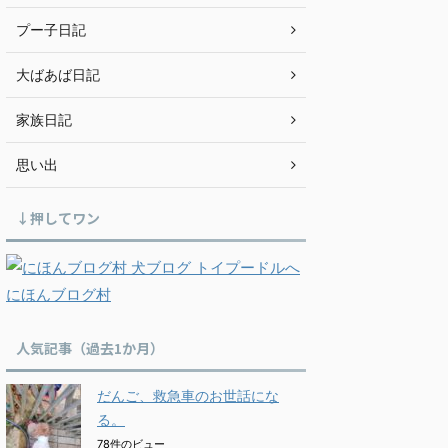
プー子日記
大ばあば日記
家族日記
思い出
↓押してワン
にほんブログ村
人気記事（過去1か月）
だんご、救急車のお世話にな
る。
78件のビュー