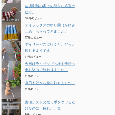
皮膚剥離の家での簡単な処置の
仕方。
39件のビュー
オイラックスの塗り薬（かゆみ
止め）もらってきました。
17件のビュー
デイサービスに行くと、どっと
疲れるようです。
11件のビュー
今日はライザップの株主優待の
申し込みで終わりました。
11件のビュー
今日も朝から膝を打ちました。
11件のビュー
郵便ポストの取っ手をつけるだ
けなのに、疲れた。笑
9件のビュー