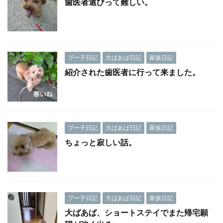
歯医者選びって難しい。
プー子日記
大ばあば日記
家族日記
紹介された歯医者に行って来ました。
プー子日記
大ばあば日記
家族日記
ちょっと寂しい話。
プー子日記
大ばあば日記
家族日記
大ばあば、ショートステイでまた帰宅願