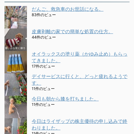
だんご、救急車のお世話になる。
83件のビュー
皮膚剥離の家での簡単な処置の仕方。
44件のビュー
オイラックスの塗り薬（かゆみ止め）もらっ
てきました。
17件のビュー
デイサービスに行くと、どっと疲れるようで
す。
11件のビュー
今日も朝から膝を打ちました。
11件のビュー
今日はライザップの株主優待の申し込みで終
わりました。
11件のビュー