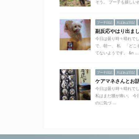
そう。 プー子も嬉しいね
プー子日記
大ばあば日記
副反応やはり出ま
今日は曇り時々晴れで
で、朝一、 私 「どこ
てないようです。 &n ...
プー子日記
大ばあば日記
ケアマネさんとお
今日は曇り時々晴れで
私はまだ腰が痛い。 今
のに気づ ...