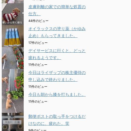
皮膚剥離の家での簡単な処置の
仕方。
44件のビュー
オイラックスの塗り薬（かゆみ
止め）もらってきました。
17件のビュー
デイサービスに行くと、どっと
疲れるようです。
11件のビュー
今日はライザップの株主優待の
申し込みで終わりました。
11件のビュー
今日も朝から膝を打ちました。
11件のビュー
郵便ポストの取っ手をつけるだ
けなのに、疲れた。笑
9件のビュー