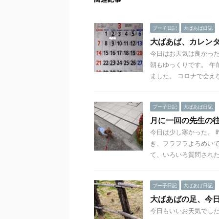
プー子日記
大ばあば日記
大ばあば、カレン
今日はお天気は良かっ
朝もゆっくりです。 午
ました。 コロナで会えな 
プー子日記
大ばあば日記
月に一回の先生の
今日は少し寒かった。 
き、フラフラよろめいて
て、いろいろ質問された。
プー子日記
大ばあば日記
大ばあばの足、今
今日もいいお天気でした