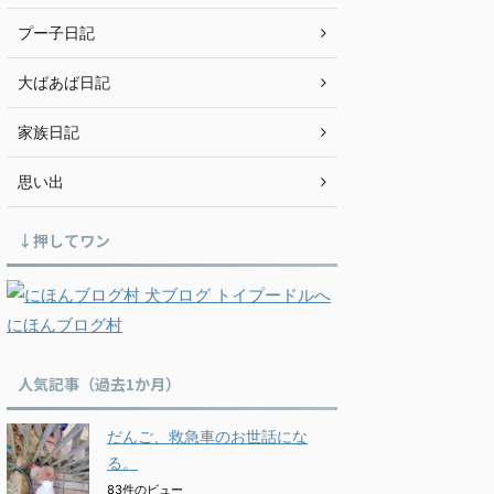
プー子日記
大ばあば日記
家族日記
思い出
↓押してワン
にほんブログ村
人気記事（過去1か月）
だんご、救急車のお世話にな
る。
83件のビュー