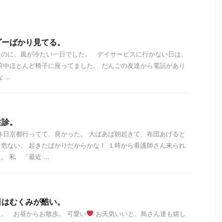
ダーばかり見てる。
たのに、風が冷たい一日でした。 デイサービスに行かない日は、
前中ほとんど椅子に座ってました。 だんごの友達から電話があり
...
往診。
昨日京都行ってて、良かった。 大ばあば朝起きて、布団あげると
危ない。 起きたばかりだからかな！ １時から看護師さん来られ
 私 「最近 ...
日はむくみが酷い。
。 お昼からお散歩。 可愛い
お天気いいと、鳥さん達も嬉し