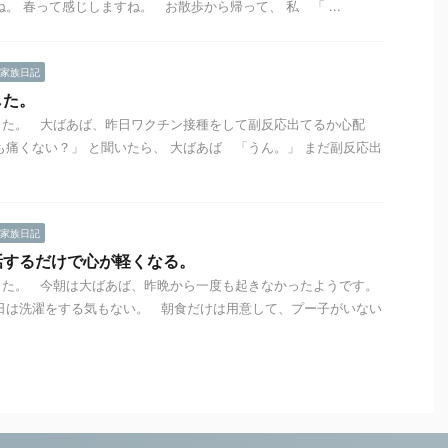
。 春って感じしますね。 お散歩から帰って、 私 「 ...
家族日記
した。
した。 大ばあば、昨日ワクチン接種をして副反応出てるか心配
も痛くない？」 と聞いたら、 大ばあば 「うん。」 まだ副反応出
家族日記
話するだけで心が軽くなる。
した。 今朝は大ばあば、昨晩から一度も起きなかったようです。
日は洗濯をする気もない。 朝食だけは用意して、プー子がいない