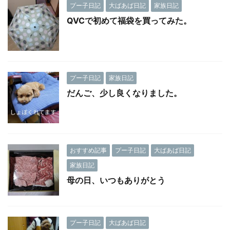
プー子日記
大ばあば日記
家族日記
QVCで初めて福袋を買ってみた。
プー子日記
家族日記
だんご、少し良くなりました。
おすすめ記事
プー子日記
大ばあば日記
家族日記
母の日、いつもありがとう
プー子日記
大ばあば日記