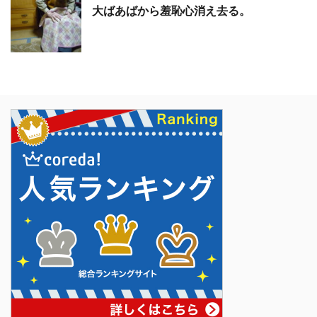
大ばあばから羞恥心消え去る。