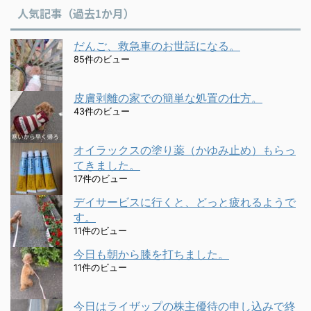
人気記事（過去1か月）
だんご、救急車のお世話になる。
85件のビュー
皮膚剥離の家での簡単な処置の仕方。
43件のビュー
オイラックスの塗り薬（かゆみ止め）もらっ
てきました。
17件のビュー
デイサービスに行くと、どっと疲れるようで
す。
11件のビュー
今日も朝から膝を打ちました。
11件のビュー
今日はライザップの株主優待の申し込みで終