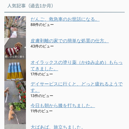
人気記事（過去1か月）
だんご、救急車のお世話になる。
88件のビュー
皮膚剥離の家での簡単な処置の仕方。
43件のビュー
オイラックスの塗り薬（かゆみ止め）もらっ
てきました。
17件のビュー
デイサービスに行くと、どっと疲れるようで
す。
13件のビュー
今日も朝から膝を打ちました。
11件のビュー
大ばあば、旅立ちました。