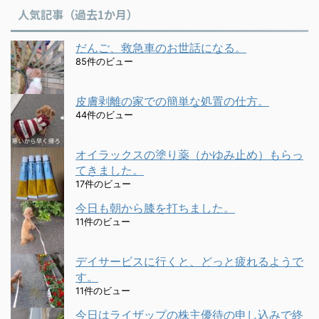
人気記事（過去1か月）
だんご、救急車のお世話になる。
85件のビュー
皮膚剥離の家での簡単な処置の仕方。
44件のビュー
オイラックスの塗り薬（かゆみ止め）もらっ
てきました。
17件のビュー
今日も朝から膝を打ちました。
11件のビュー
デイサービスに行くと、どっと疲れるようで
す。
11件のビュー
今日はライザップの株主優待の申し込みで終