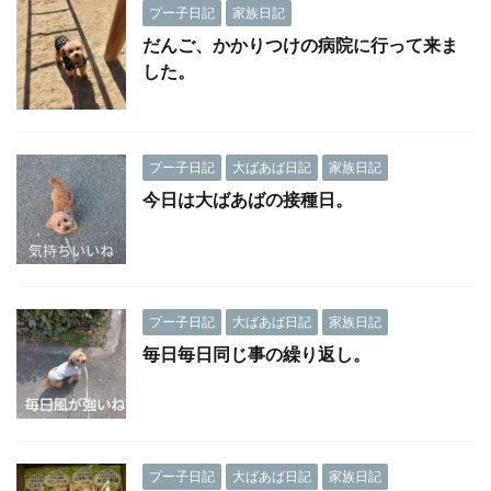
プー子日記
家族日記
だんご、かかりつけの病院に行って来ま
した。
プー子日記
大ばあば日記
家族日記
今日は大ばあばの接種日。
プー子日記
大ばあば日記
家族日記
毎日毎日同じ事の繰り返し。
プー子日記
大ばあば日記
家族日記