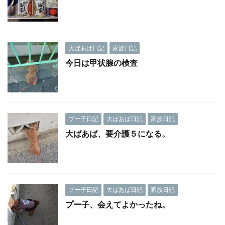
大ばあば日記
家族日記
今日は甲状腺の検査
プー子日記
大ばあば日記
家族日記
大ばあば、要介護５になる。
プー子日記
大ばあば日記
家族日記
プー子、会えてよかったね。