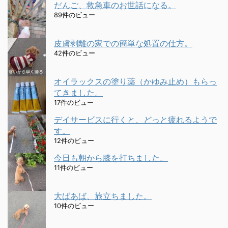
だんご、救急車のお世話になる。
89件のビュー
皮膚剥離の家での簡単な処置の仕方。
42件のビュー
オイラックスの塗り薬（かゆみ止め）もらっ
てきました。
17件のビュー
デイサービスに行くと、どっと疲れるようで
す。
12件のビュー
今日も朝から膝を打ちました。
11件のビュー
大ばあば、旅立ちました。
10件のビュー