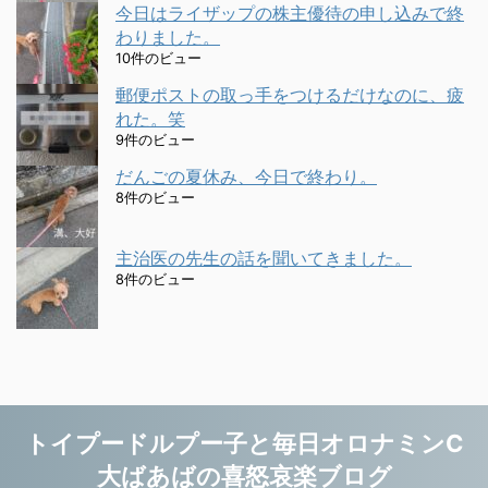
今日はライザップの株主優待の申し込みで終
わりました。
10件のビュー
郵便ポストの取っ手をつけるだけなのに、疲
れた。笑
9件のビュー
だんごの夏休み、今日で終わり。
8件のビュー
主治医の先生の話を聞いてきました。
8件のビュー
トイプードルプー子と毎日オロナミンC
大ばあばの喜怒哀楽ブログ