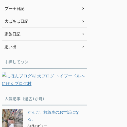
プー子日記
大ばあば日記
家族日記
思い出
↓押してワン
にほんブログ村
人気記事（過去1か月）
だんご、救急車のお世話にな
る。
84件のビュー