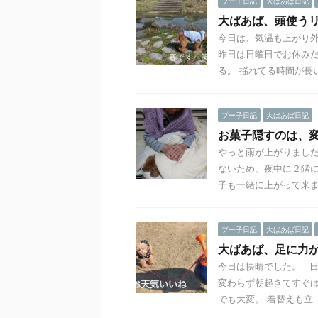
プー子日記
大ばあば日記
大ばあば、頭使う
今日は、気温も上がり
昨日は日曜日でお休みだ
る。 揺れてる時間が長い 
プー子日記
大ばあば日記
お菓子隠すのは、
やっと雨が上がりまし
ないため、夜中に２階に
子も一緒に上がって来まし 
プー子日記
大ばあば日記
大ばあば、足に力
今日は快晴でした。 日
変わらず朝起きてすぐは
でも大変。 着替えも立 ..