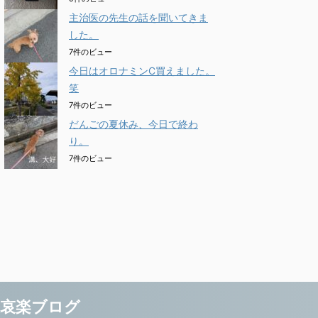
主治医の先生の話を聞いてきま
した。
7件のビュー
今日はオロナミンC買えました。
笑
7件のビュー
だんごの夏休み、今日で終わ
り。
7件のビュー
怒哀楽ブログ