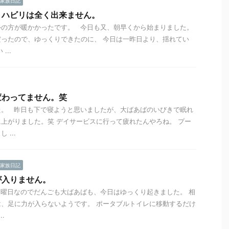
家族日記
リハビリは全く出来ません。
外の方が暖かかったです。 今日も又、朝早くから始まりました。
ったので、ゆっくりできたのに、 今日は一昨日より、揺れてい
...
変わってません。笑
た。 昨日も下で寝ようと思いましたが、大ばあばのいびきで眠れ
上がりました。笑 デイサービスに行って疲れたんやろね。 プー
...
家族日記
が入りません。
曜日なのでだんごも大ばあばも、今日はゆっくり起きました。 相
、足に力が入らないようです。 ポータブルトイレに移動するだけ
.