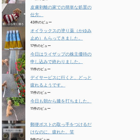
皮膚剥離の家での簡単な処置の
仕方。
43件のビュー
オイラックスの塗り薬（かゆみ
止め）もらってきました。
17件のビュー
今日はライザップの株主優待の
申し込みで終わりました。
11件のビュー
デイサービスに行くと、どっと
疲れるようです。
11件のビュー
今日も朝から膝を打ちました。
11件のビュー
郵便ポストの取っ手をつけるだ
けなのに、疲れた。笑
9件のビュー