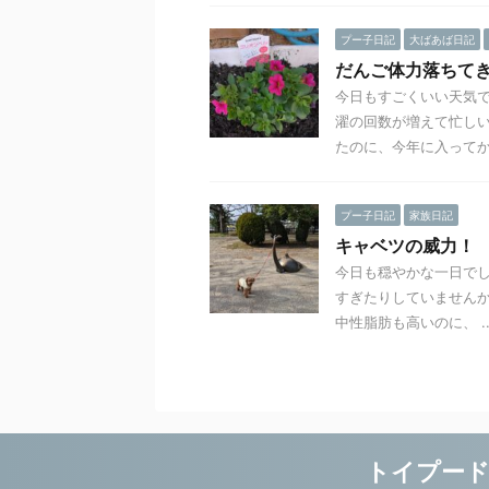
プー子日記
大ばあば日記
だんご体力落ちて
今日もすごくいい天気で
濯の回数が増えて忙しい
たのに、今年に入ってか .
プー子日記
家族日記
キャベツの威力！
今日も穏やかな一日でし
すぎたりしていませんか
中性脂肪も高いのに、 ..
トイプード