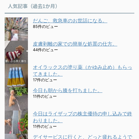
人気記事（過去1か月）
だんご、救急車のお世話になる。
85件のビュー
皮膚剥離の家での簡単な処置の仕方。
44件のビュー
オイラックスの塗り薬（かゆみ止め）もらっ
てきました。
17件のビュー
今日も朝から膝を打ちました。
11件のビュー
今日はライザップの株主優待の申し込みで終
わりました。
11件のビュー
デイサービスに行くと、どっと疲れるようで