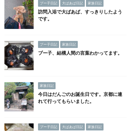
プー子日記
大ばあば日記
家族日記
訪問入浴で大ばあば、すっきりしたよう
です。
プー子日記
家族日記
プー子、結構人間の言葉わかってます。
家族日記
今日はだんごのお誕生日です。京都に連
れて行ってもらいました。
プー子日記
大ばあば日記
家族日記