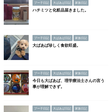
プー子日記
大ばあば日記
家族日記
ハチミツと化粧品届きました。
プー子日記
大ばあば日記
家族日記
大ばあば珍しく食欲旺盛。
プー子日記
大ばあば日記
家族日記
今日も大ばあば、理学療法士さんの言う
事が理解できず。
プー子日記
大ばあば日記
家族日記