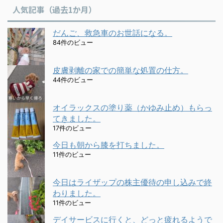
人気記事（過去1か月）
だんご、救急車のお世話になる。
84件のビュー
皮膚剥離の家での簡単な処置の仕方。
44件のビュー
オイラックスの塗り薬（かゆみ止め）もらっ
てきました。
17件のビュー
今日も朝から膝を打ちました。
11件のビュー
今日はライザップの株主優待の申し込みで終
わりました。
11件のビュー
デイサービスに行くと、どっと疲れるようで