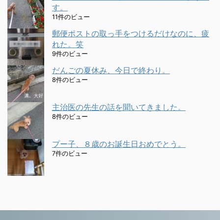
す。
11件のビュー
郵便ポストの取っ手をつけるだけなのに、疲
れた。笑
9件のビュー
だんごの夏休み、今日で終わり。
8件のビュー
主治医の先生の話を聞いてきました。
8件のビュー
プー子、８歳のお誕生日おめでとう。
7件のビュー