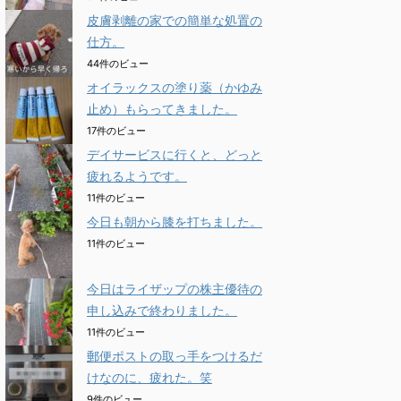
皮膚剥離の家での簡単な処置の
仕方。
44件のビュー
オイラックスの塗り薬（かゆみ
止め）もらってきました。
17件のビュー
デイサービスに行くと、どっと
疲れるようです。
11件のビュー
今日も朝から膝を打ちました。
11件のビュー
今日はライザップの株主優待の
申し込みで終わりました。
11件のビュー
郵便ポストの取っ手をつけるだ
けなのに、疲れた。笑
9件のビュー