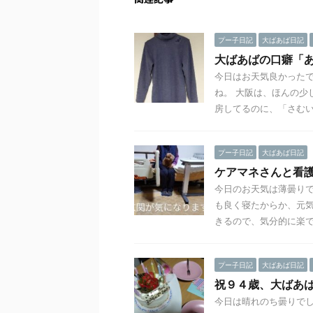
プー子日記
大ばあば日記
大ばあばの口癖「
今日はお天気良かったで
ね。 大阪は、ほんの少
房してるのに、「さむい、 
プー子日記
大ばあば日記
ケアマネさんと看
今日のお天気は薄曇りで
も良く寝たからか、元気
きるので、気分的に楽で .
プー子日記
大ばあば日記
祝９４歳、大ばあ
今日は晴れのち曇りでし