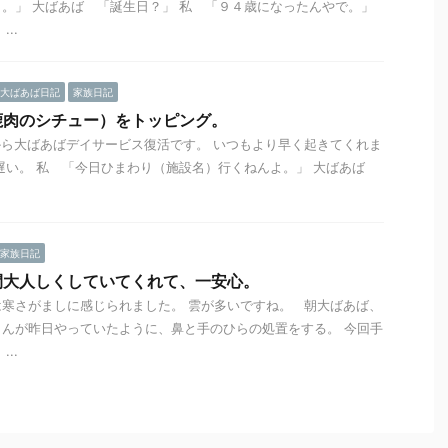
。」 大ばあば 「誕生日？」 私 「９４歳になったんやで。」
..
大ばあば日記
家族日記
鹿肉のシチュー）をトッピング。
ら大ばあばデイサービス復活です。 いつもより早く起きてくれま
遅い。 私 「今日ひまわり（施設名）行くねんよ。」 大ばあば
家族日記
間大人しくしていてくれて、一安心。
寒さがましに感じられました。 雲が多いですね。 朝大ばあば、
んが昨日やっていたように、鼻と手のひらの処置をする。 今回手
..