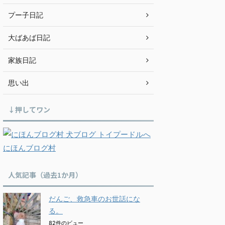
プー子日記
大ばあば日記
家族日記
思い出
↓押してワン
にほんブログ村
人気記事（過去1か月）
だんご、救急車のお世話にな
る。
82件のビュー