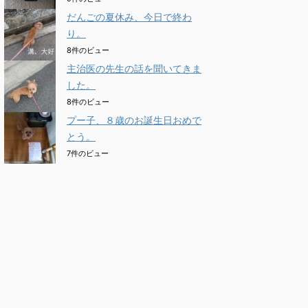
だんごの夏休み、今日で終わ
り。
8件のビュー
主治医の先生の話を聞いてきま
した。
8件のビュー
プー子、８歳のお誕生日おめで
とう。
7件のビュー