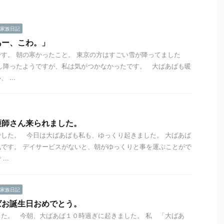
家族日記
あー、こわ。」
す。 朝の寒かったこと。 東京の方はすごい雪が降ってました
し降ったようですが、私は気がつかなかったです。 大ばあばも暖
...
護師さん来られました。
した。 今日は大ばあばも私も、ゆっくり起きました。 大ばあば
です。 デイサービスがないと、朝がゆっくりと事を運ぶことがで
..
家族日記
ばお誕生日おめでとう。
た。 今朝、大ばあば１０時過ぎに起きました。 私 「大ばあ