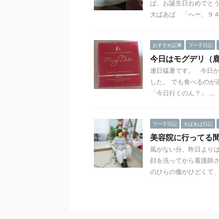
ば、お誕生日おめでとう
大ばあば 「へー、９４ .
おすすめ記事
プー子日記
今日はモグデリ（
連日猛暑です。 今日か
した。 でも食べるのが
「今日行くのん？」 ...
プー子日記
大ばあば日記
美容院に行ってる
風がない分、昨日よりは
顔を洗ってから看護師さ
のひらの傷がひどくて、 .