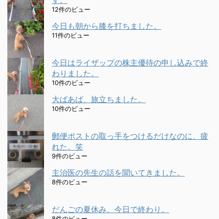
す。
12件のビュー
今日も朝から膝を打ちました。
11件のビュー
今日はライザップの株主優待の申し込みで終
わりました。
10件のビュー
大ばあば、旅立ちました。
10件のビュー
郵便ポストの取っ手をつけるだけなのに、疲
れた。笑
9件のビュー
主治医の先生の話を聞いてきました。
8件のビュー
だんごの夏休み、今日で終わり。
8件のビュー