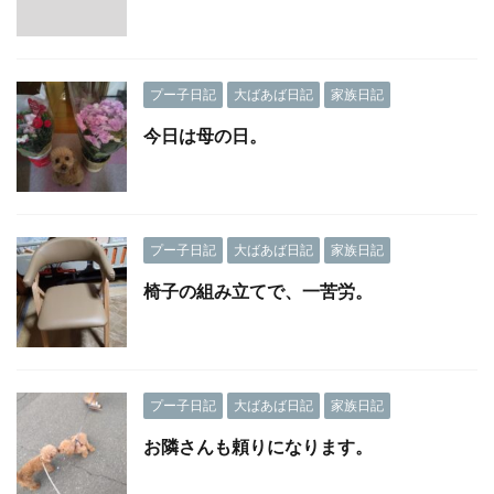
プー子日記
大ばあば日記
家族日記
今日は母の日。
プー子日記
大ばあば日記
家族日記
椅子の組み立てで、一苦労。
プー子日記
大ばあば日記
家族日記
お隣さんも頼りになります。