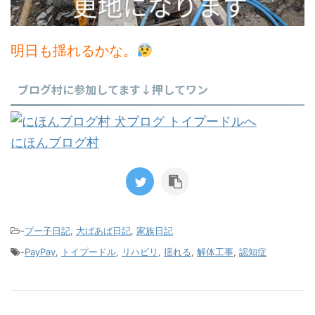
明日も揺れるかな。
ブログ村に参加してます↓押してワン
にほんブログ村
-
プー子日記
,
大ばあば日記
,
家族日記
-
PayPay
,
トイプードル
,
リハビリ
,
揺れる
,
解体工事
,
認知症