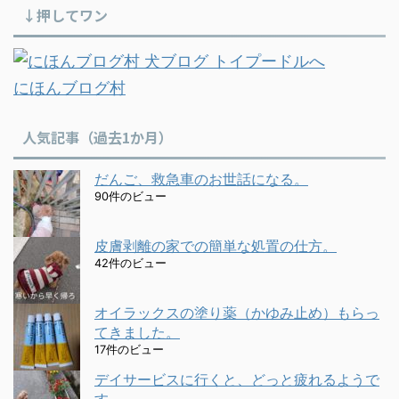
↓押してワン
にほんブログ村
人気記事（過去1か月）
だんご、救急車のお世話になる。
90件のビュー
皮膚剥離の家での簡単な処置の仕方。
42件のビュー
オイラックスの塗り薬（かゆみ止め）もらっ
てきました。
17件のビュー
デイサービスに行くと、どっと疲れるようで