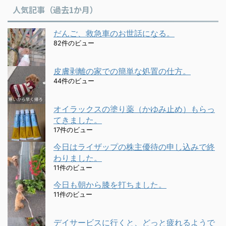
人気記事（過去1か月）
だんご、救急車のお世話になる。
82件のビュー
皮膚剥離の家での簡単な処置の仕方。
44件のビュー
オイラックスの塗り薬（かゆみ止め）もらっ
てきました。
17件のビュー
今日はライザップの株主優待の申し込みで終
わりました。
11件のビュー
今日も朝から膝を打ちました。
11件のビュー
デイサービスに行くと、どっと疲れるようで