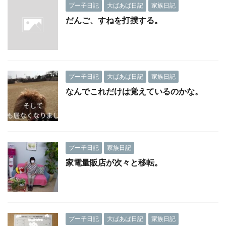
プー子日記
大ばあば日記
家族日記
だんご、すねを打撲する。
プー子日記
大ばあば日記
家族日記
なんでこれだけは覚えているのかな。
プー子日記
家族日記
家電量販店が次々と移転。
プー子日記
大ばあば日記
家族日記