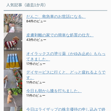
人気記事（過去1か月）
だんご、救急車のお世話になる。
84件のビュー
皮膚剥離の家での簡単な処置の仕方。
43件のビュー
オイラックスの塗り薬（かゆみ止め）もらっ
てきました。
17件のビュー
デイサービスに行くと、どっと疲れるようで
す。
11件のビュー
今日も朝から膝を打ちました。
11件のビュー
今日はライザップの株主優待の申し込みで終