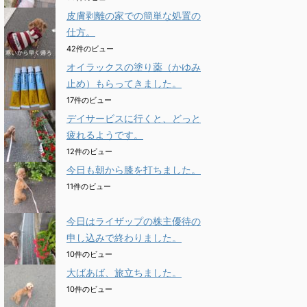
皮膚剥離の家での簡単な処置の
仕方。
42件のビュー
オイラックスの塗り薬（かゆみ
止め）もらってきました。
17件のビュー
デイサービスに行くと、どっと
疲れるようです。
12件のビュー
今日も朝から膝を打ちました。
11件のビュー
今日はライザップの株主優待の
申し込みで終わりました。
10件のビュー
大ばあば、旅立ちました。
10件のビュー