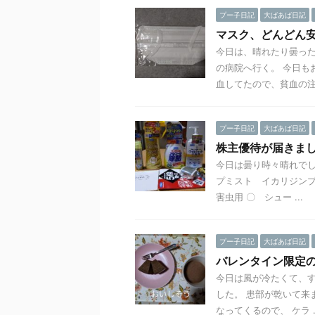
プー子日記
大ばあば日記
マスク、どんどん
今日は、晴れたり曇っ
の病院へ行く。 今日も
血してたので、貧血の注射 
プー子日記
大ばあば日記
株主優待が届きま
今日は曇り時々晴れでし
プミスト イカリジンプ
害虫用 〇 シュー ...
プー子日記
大ばあば日記
バレンタイン限定
今日は風が冷たくて、
した。 患部が乾いて来
なってくるので、 ケラ ..