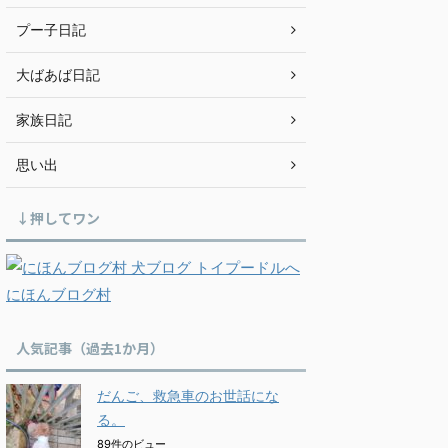
プー子日記
大ばあば日記
家族日記
思い出
↓押してワン
にほんブログ村
人気記事（過去1か月）
だんご、救急車のお世話にな
る。
89件のビュー