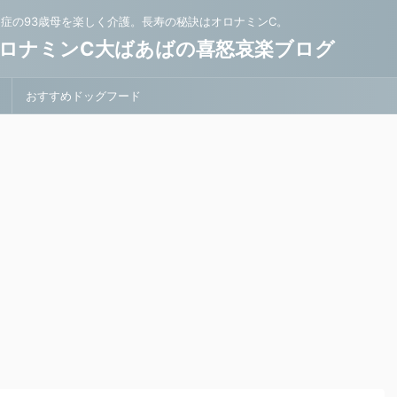
知症の93歳母を楽しく介護。長寿の秘訣はオロナミンC。
ロナミンC大ばあばの喜怒哀楽ブログ
おすすめドッグフード