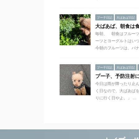
プー子日記
大ばあば日記
大ばあば、朝食は
毎朝、 朝食はフルーツ
ーツとヨーグルトはいつ
今朝のフルーツは、バナナ
プー子日記
大ばあば日記
プー子、予防注射
今日は雨が降ったり止ん
く日なので、大ばあばを
りに行く日やよ。」 ...