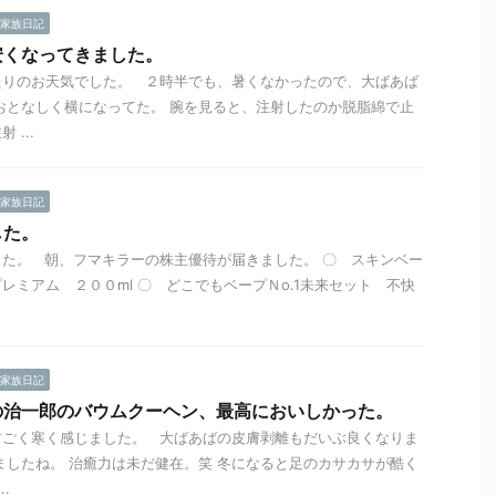
家族日記
安くなってきました。
たりのお天気でした。 ２時半でも、暑くなかったので、大ばあば
おとなしく横になってた。 腕を見ると、注射したのか脱脂綿で止
...
家族日記
した。
た。 朝、フマキラーの株主優待が届きました。 〇 スキンベー
レミアム ２００ml 〇 どこでもベープＮo.1未来セット 不快
家族日記
の治一郎のバウムクーヘン、最高においしかった。
すごく寒く感じました。 大ばあばの皮膚剥離もだいぶ良くなりま
ましたね。 治癒力は未だ健在。笑 冬になると足のカサカサが酷く
.