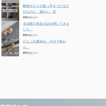
郵便ポストの取っ手をつけるだ
けなのに、疲れた。笑
9件のビュー
主治医の先生の話を聞いてきま
した。
8件のビュー
だんごの夏休み、今日で終わ
り。
8件のビュー