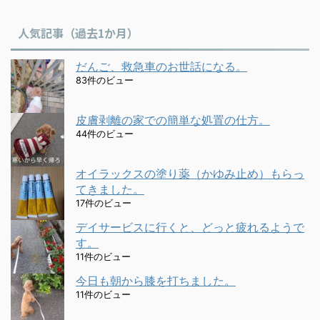
人気記事（過去1か月）
だんご、救急車のお世話になる。
83件のビュー
皮膚剥離の家での簡単な処置の仕方。
44件のビュー
オイラックスの塗り薬（かゆみ止め）もらっ
てきました。
17件のビュー
デイサービスに行くと、どっと疲れるようで
す。
11件のビュー
今日も朝から膝を打ちました。
11件のビュー