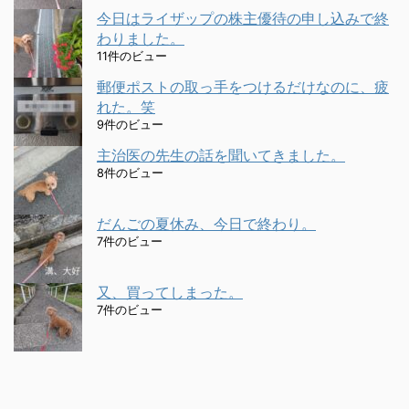
今日はライザップの株主優待の申し込みで終
わりました。
11件のビュー
郵便ポストの取っ手をつけるだけなのに、疲
れた。笑
9件のビュー
主治医の先生の話を聞いてきました。
8件のビュー
だんごの夏休み、今日で終わり。
7件のビュー
又、買ってしまった。
7件のビュー