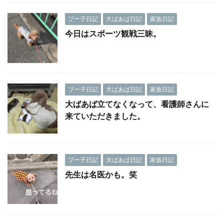
プー子日記
大ばあば日記
家族日記
今日はスポーツ観戦三昧。
プー子日記
大ばあば日記
家族日記
大ばあば立てなくなって、看護師さんに
来ていただきました。
プー子日記
大ばあば日記
家族日記
先生は名医かも。笑