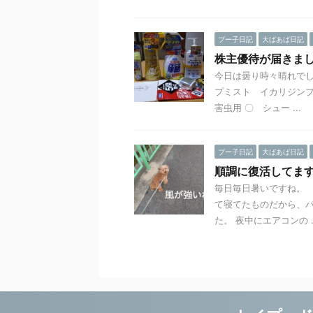
プー子日記
大ばあば日記
株主優待が届きま
今日は曇り時々晴れでし
プミスト イカリジンプ
害虫用 〇 シュー ...
プー子日記
大ばあば日記
順調に復活してま
毎日毎日暑いですね。 
て寝てたものだから、パ
た。 夜中にエアコンの ..