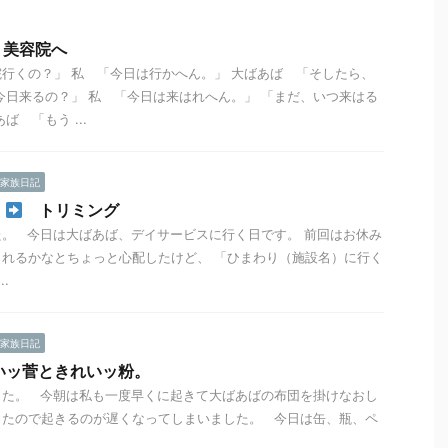
、美容院へ
行くの？」 私 「今日は行かへん。」 大ばあば 「そしたら、
今日来るの？」 私 「今日は来はれへん。」 「まだ、いつ来はる
ば 「もう ...
家族日記
科
トリミング
。 今日は大ばあば、デイサービスに行く日です。 前回はお休み
れるかなとちょっと心配したけど、 「ひまわり（施設名）に行く
.
家族日記
いッ菅ときれいッ粉。
した。 今朝は私も一度早くに起きて大ばあばの布団を掛けなおし
ったので起きるのが遅くなってしまいました。 今日は缶、瓶、ペ