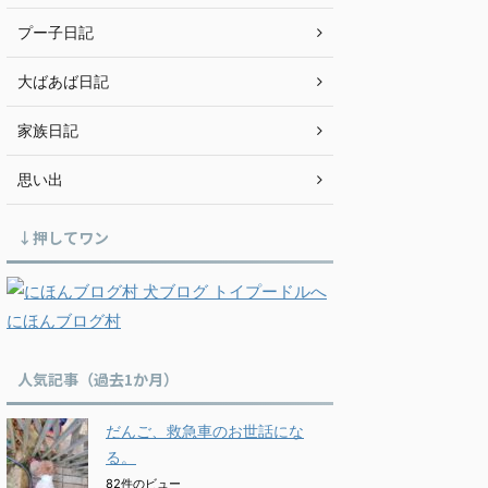
プー子日記
大ばあば日記
家族日記
思い出
↓押してワン
にほんブログ村
人気記事（過去1か月）
だんご、救急車のお世話にな
る。
82件のビュー