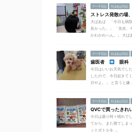
プー子日記
大ばあば日記
ストレス発散の場
大ばあば 「今日も病院
良かった。」 「先生、
かわかれへん。」 大ばあ
プー子日記
大ばあば日記
歯医者
眼
今日はいいお天気でした
したので、今日起きてく
日やよ。」 と言うと嫌 ..
プー子日記
大ばあば日記
QVCで買ったきれ
今日は曇り時々晴れで
てから、また寝てしま
ットボトルを ...