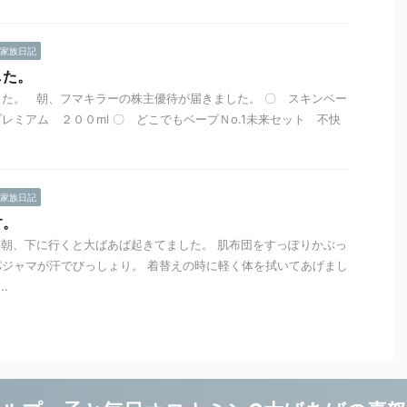
家族日記
した。
た。 朝、フマキラーの株主優待が届きました。 〇 スキンベー
レミアム ２００ml 〇 どこでもベープＮo.1未来セット 不快
家族日記
す。
朝、下に行くと大ばあば起きてました。 肌布団をすっぽりかぶっ
ジャマが汗でびっしょり。 着替えの時に軽く体を拭いてあげまし
.