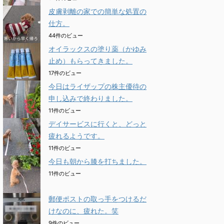
皮膚剥離の家での簡単な処置の
仕方。
44件のビュー
オイラックスの塗り薬（かゆみ
止め）もらってきました。
17件のビュー
今日はライザップの株主優待の
申し込みで終わりました。
11件のビュー
デイサービスに行くと、どっと
疲れるようです。
11件のビュー
今日も朝から膝を打ちました。
11件のビュー
郵便ポストの取っ手をつけるだ
けなのに、疲れた。笑
9件のビュー