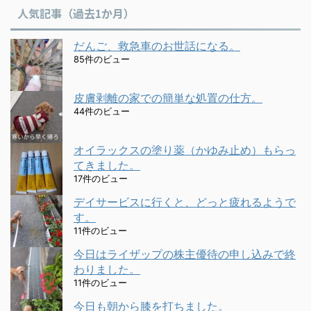
人気記事（過去1か月）
だんご、救急車のお世話になる。
85件のビュー
皮膚剥離の家での簡単な処置の仕方。
44件のビュー
オイラックスの塗り薬（かゆみ止め）もらっ
てきました。
17件のビュー
デイサービスに行くと、どっと疲れるようで
す。
11件のビュー
今日はライザップの株主優待の申し込みで終
わりました。
11件のビュー
今日も朝から膝を打ちました。