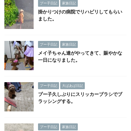
プー子日記
家族日記
掛かりつけの病院でリハビリしてもらい
ました。
プー子日記
家族日記
メイ子ちゃん達がやってきて、賑やかな
一日になりました。
プー子日記
大ばあば日記
プー子久しぶりにスリッカーブラシでブ
ラッシングする。
プー子日記
家族日記