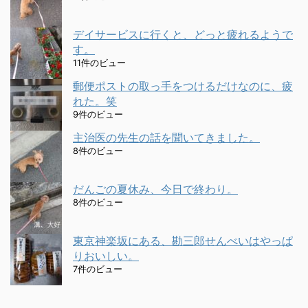
デイサービスに行くと、どっと疲れるようで
す。
11件のビュー
郵便ポストの取っ手をつけるだけなのに、疲
れた。笑
9件のビュー
主治医の先生の話を聞いてきました。
8件のビュー
だんごの夏休み、今日で終わり。
8件のビュー
東京神楽坂にある、勘三郎せんべいはやっぱ
りおいしい。
7件のビュー