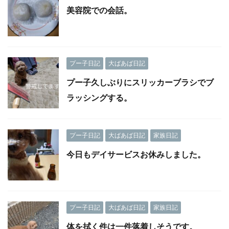
美容院での会話。
プー子日記
大ばあば日記
プー子久しぶりにスリッカーブラシでブ
ラッシングする。
プー子日記
大ばあば日記
家族日記
今日もデイサービスお休みしました。
プー子日記
大ばあば日記
家族日記
体を拭く件は一件落着しそうです。