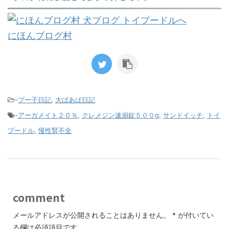
にほんブログ村
-
プー子日記
,
大ばあば日記
-
アーガメイト２０％
,
クレメジン速崩錠５００g
,
サンドイッチ
,
トイ
プードル
,
慢性腎不全
comment
メールアドレスが公開されることはありません。
*
が付いてい
る欄は必須項目です