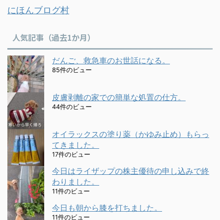
にほんブログ村
人気記事（過去1か月）
だんご、救急車のお世話になる。
85件のビュー
皮膚剥離の家での簡単な処置の仕方。
44件のビュー
オイラックスの塗り薬（かゆみ止め）もらっ
てきました。
17件のビュー
今日はライザップの株主優待の申し込みで終
わりました。
11件のビュー
今日も朝から膝を打ちました。
11件のビュー