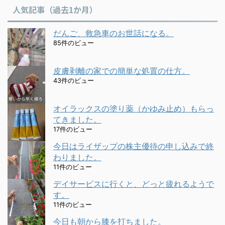
人気記事（過去1か月）
だんご、救急車のお世話になる。
85件のビュー
皮膚剥離の家での簡単な処置の仕方。
43件のビュー
オイラックスの塗り薬（かゆみ止め）もらっ
てきました。
17件のビュー
今日はライザップの株主優待の申し込みで終
わりました。
11件のビュー
デイサービスに行くと、どっと疲れるようで
す。
11件のビュー
今日も朝から膝を打ちました。