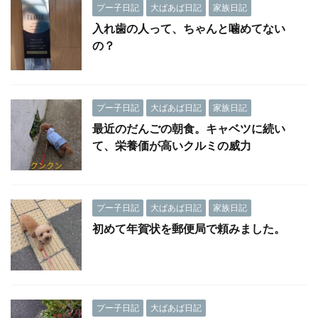
プー子日記
大ばあば日記
家族日記
入れ歯の人って、ちゃんと噛めてない
の？
プー子日記
大ばあば日記
家族日記
最近のだんごの朝食。キャベツに続い
て、栄養価が高いクルミの威力
プー子日記
大ばあば日記
家族日記
初めて年賀状を郵便局で頼みました。
プー子日記
大ばあば日記