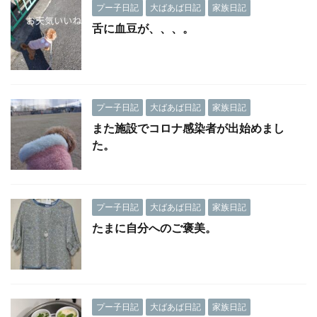
プー子日記
大ばあば日記
家族日記
舌に血豆が、、、。
プー子日記
大ばあば日記
家族日記
また施設でコロナ感染者が出始めまし
た。
プー子日記
大ばあば日記
家族日記
たまに自分へのご褒美。
プー子日記
大ばあば日記
家族日記