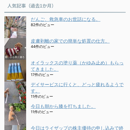
人気記事（過去1か月）
だんご、救急車のお世話になる。
82件のビュー
皮膚剥離の家での簡単な処置の仕方。
44件のビュー
オイラックスの塗り薬（かゆみ止め）もらっ
てきました。
17件のビュー
デイサービスに行くと、どっと疲れるようで
す。
11件のビュー
今日も朝から膝を打ちました。
11件のビュー
今日はライザップの株主優待の申し込みで終