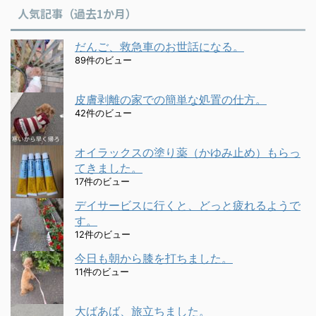
人気記事（過去1か月）
だんご、救急車のお世話になる。
89件のビュー
皮膚剥離の家での簡単な処置の仕方。
42件のビュー
オイラックスの塗り薬（かゆみ止め）もらっ
てきました。
17件のビュー
デイサービスに行くと、どっと疲れるようで
す。
12件のビュー
今日も朝から膝を打ちました。
11件のビュー
大ばあば、旅立ちました。