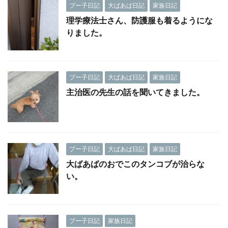
プー子日記
大ばあば日記
家族日記
理学療法士さん、防護服も着るようにな
りました。
プー子日記
大ばあば日記
家族日記
主治医の先生の話を聞いてきました。
プー子日記
大ばあば日記
家族日記
大ばあばのおでこのタンコブが治らな
い。
プー子日記
家族日記