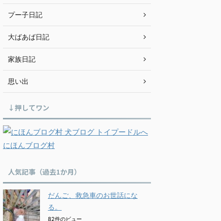
プー子日記
大ばあば日記
家族日記
思い出
↓押してワン
にほんブログ村
人気記事（過去1か月）
だんご、救急車のお世話にな
る。
82件のビュー