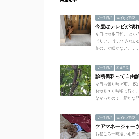
プー子日記
大ばあば日記
今度はテレビが壊
今日は散歩日和。 とい
ビリア。 すごくきれい
花の方が咲かない。 ここ
プー子日記
家族日記
診断書料って自由
今日も曇り時々雨。 夜
お散歩１０時頃に行く。
なかったので、新たな発 .
プー子日記
大ばあば日記
ケアマネージャー
お昼ごろ一時凄い雨降っ