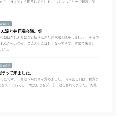
るから、行けばすぐ用意してくれる。 ストレスフリーで最高。笑
家族日記
さん達と井戸端会議。笑
今朝は久しぶりにご近所さん達と井戸端会議をしました。 今まで
られなかったのが、ここんとこ涼しくなってきて、皆出て来まし
 ...
家族日記
種行って来ました。
ったです。 今朝５時に目が覚めました。 何かある日は、目覚ま
起きて下に行くと、大ばあばもプー子に起こされてました。 お蔭
..