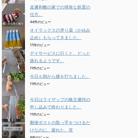
皮膚剥離の家での簡単な処置の
仕方。
44件のビュー
オイラックスの塗り薬（かゆみ
止め）もらってきました。
17件のビュー
デイサービスに行くと、どっと
疲れるようです。
11件のビュー
今日も朝から膝を打ちました。
11件のビュー
今日はライザップの株主優待の
申し込みで終わりました。
11件のビュー
郵便ポストの取っ手をつけるだ
けなのに、疲れた。笑
9件のビュー