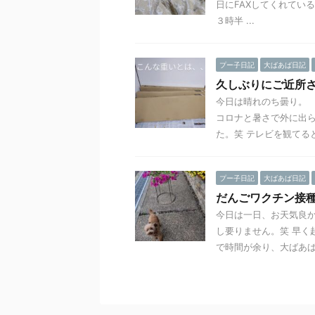
日にFAXしてくれてい
３時半 ...
プー子日記
大ばあば日記
久しぶりにご近所
今日は晴れのち曇り。 
コロナと暑さで外に出
た。笑 テレビを観てるとど
プー子日記
大ばあば日記
だんごワクチン接
今日は一日、お天気良か
し要りません。笑 早く
で時間が余り、大ばあば .