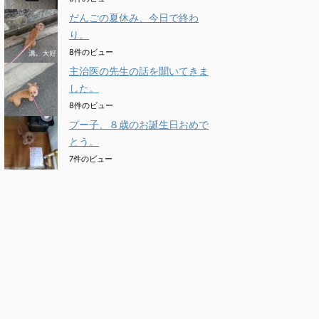
だんごの夏休み、今日で終わ
り。
8件のビュー
主治医の先生の話を聞いてきま
した。
8件のビュー
プー子、８歳のお誕生日おめで
とう。
7件のビュー