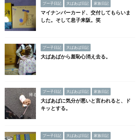
プー子日記
大ばあば日記
家族日記
マイナンバーカード、交付してもらいま
した。そして息子来阪。笑
プー子日記
大ばあば日記
大ばあばから羞恥心消え去る。
プー子日記
大ばあば日記
家族日記
大ばあばに気分が悪いと言われると、ド
キッとする。
プー子日記
大ばあば日記
家族日記