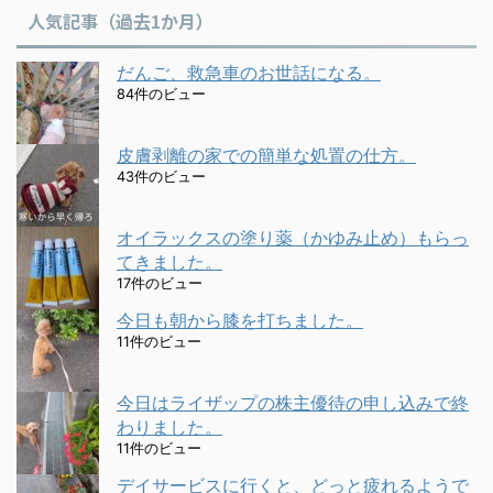
人気記事（過去1か月）
だんご、救急車のお世話になる。
84件のビュー
皮膚剥離の家での簡単な処置の仕方。
43件のビュー
オイラックスの塗り薬（かゆみ止め）もらっ
てきました。
17件のビュー
今日も朝から膝を打ちました。
11件のビュー
今日はライザップの株主優待の申し込みで終
わりました。
11件のビュー
デイサービスに行くと、どっと疲れるようで