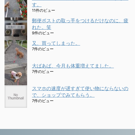
す。
11件のビュー
郵便ポストの取っ手をつけるだけなのに、疲
れた。笑
9件のビュー
又、買ってしまった。
7件のビュー
大ばあば、今月も体重増えてました。
7件のビュー
スマホの速度が遅すぎて使い物にならないの
で、ショップでみてもらう。
7件のビュー