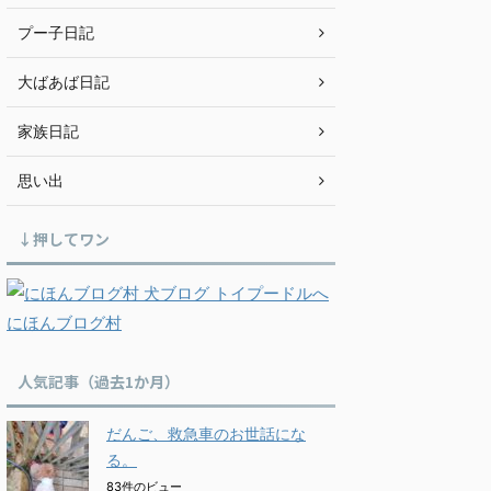
プー子日記
大ばあば日記
家族日記
思い出
↓押してワン
にほんブログ村
人気記事（過去1か月）
だんご、救急車のお世話にな
る。
83件のビュー