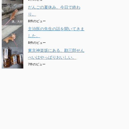
だんごの夏休み、今日で終わ
り。
8件のビュー
主治医の先生の話を聞いてきま
した。
8件のビュー
東京神楽坂にある、勘三郎せん
べいはやっぱりおいしい。
7件のビュー