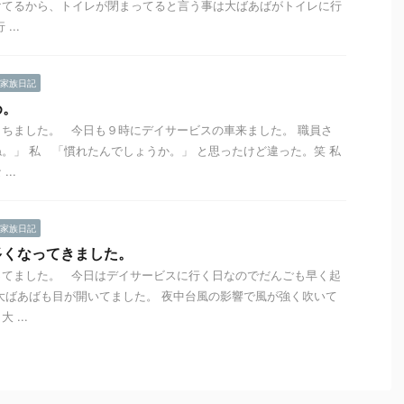
けてるから、トイレが閉まってると言う事は大ばあばがトイレに行
...
家族日記
め。
ちました。 今日も９時にデイサービスの車来ました。 職員さ
。」 私 「慣れたんでしょうか。」 と思ったけど違った。笑 私
..
家族日記
多くなってきました。
ってました。 今日はデイサービスに行く日なのでだんごも早く起
大ばあばも目が開いてました。 夜中台風の影響で風が強く吹いて
...