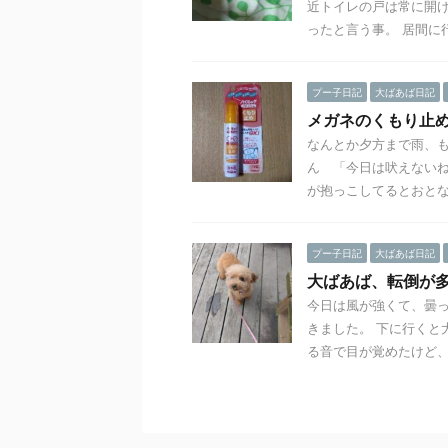
近トイレの戸は常に開
ったと言う事。 居間に行 
プー子日記
大ばあば日記
メガネのくもり止
なんとか夕方まで雨、も
ん 「今日は吠えないね
が抱っこしてるとおとな .
プー子日記
大ばあば日記
大ばあば、転倒が
今日は風が強くて、曇
きました。 下に行くと
る音で目が覚めたけど、大 