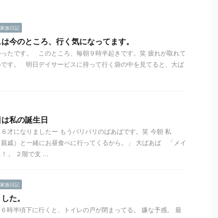
家族日記
スは今のところ、行く気になってます。
ったです。 このところ、毎朝９時半起きです。笑 疲れが取れて
いです。 明日デイサービスに持って行く袋の中を見てると、大ば
日は私の誕生日
６才になりましたー もうバリバリのばあばです。笑 今朝 私
親戚）と一緒にお昼食べに行ってくるから。」 大ばあば 「メイ
」 ２階で支 ...
家族日記
ました。
６時半頃下に行くと、トイレの戸が閉まってる。 嫌な予感。 最