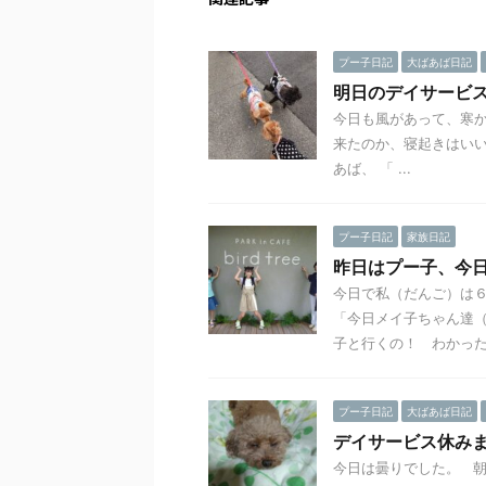
プー子日記
大ばあば日記
明日のデイサービ
今日も風があって、寒か
来たのか、寝起きはい
あば、 「 ...
プー子日記
家族日記
昨日はプー子、今
今日で私（だんご）は６
「今日メイ子ちゃん達（
子と行くの！ わかった！
プー子日記
大ばあば日記
デイサービス休み
今日は曇りでした。 朝