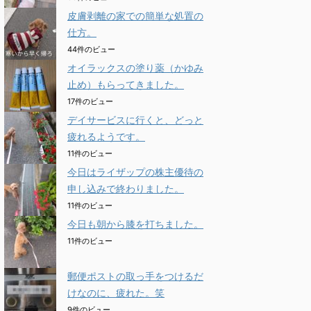
皮膚剥離の家での簡単な処置の
仕方。
44件のビュー
オイラックスの塗り薬（かゆみ
止め）もらってきました。
17件のビュー
デイサービスに行くと、どっと
疲れるようです。
11件のビュー
今日はライザップの株主優待の
申し込みで終わりました。
11件のビュー
今日も朝から膝を打ちました。
11件のビュー
郵便ポストの取っ手をつけるだ
けなのに、疲れた。笑
9件のビュー