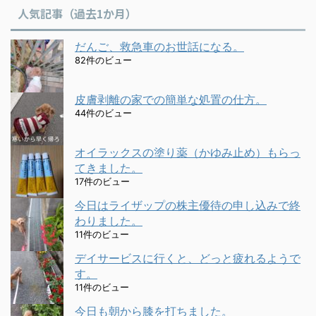
人気記事（過去1か月）
だんご、救急車のお世話になる。
82件のビュー
皮膚剥離の家での簡単な処置の仕方。
44件のビュー
オイラックスの塗り薬（かゆみ止め）もらっ
てきました。
17件のビュー
今日はライザップの株主優待の申し込みで終
わりました。
11件のビュー
デイサービスに行くと、どっと疲れるようで
す。
11件のビュー
今日も朝から膝を打ちました。