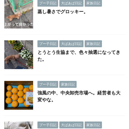
プー子日記
大ばあば日記
家族日記
蒸し暑さでグロッキー。
プー子日記
大ばあば日記
家族日記
とうとう生協まで、色々抽選になってき
た。
プー子日記
家族日記
強風の中、中央卸売市場へ。経営者も大
変やな。
プー子日記
大ばあば日記
家族日記