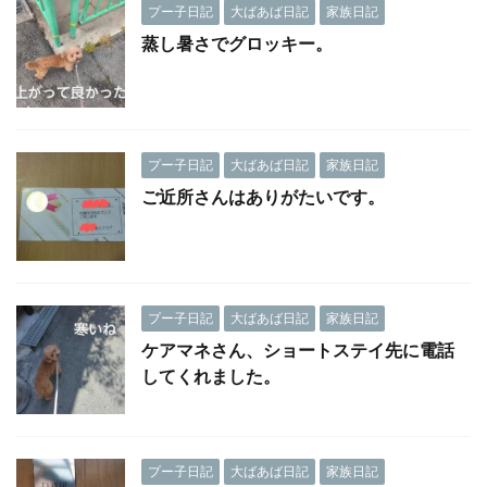
プー子日記
大ばあば日記
家族日記
蒸し暑さでグロッキー。
プー子日記
大ばあば日記
家族日記
ご近所さんはありがたいです。
プー子日記
大ばあば日記
家族日記
ケアマネさん、ショートステイ先に電話
してくれました。
プー子日記
大ばあば日記
家族日記