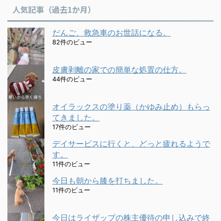
人気記事（過去1か月）
だんご、救急車のお世話になる。
82件のビュー
皮膚剥離の家での簡単な処置の仕方。
44件のビュー
オイラックスの塗り薬（かゆみ止め）もらっ
てきました。
17件のビュー
デイサービスに行くと、どっと疲れるようで
す。
11件のビュー
今日も朝から膝を打ちました。
11件のビュー
今日はライザップの株主優待の申し込みで終