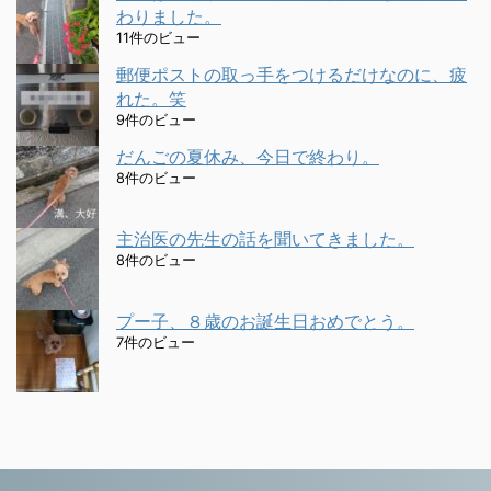
わりました。
11件のビュー
郵便ポストの取っ手をつけるだけなのに、疲
れた。笑
9件のビュー
だんごの夏休み、今日で終わり。
8件のビュー
主治医の先生の話を聞いてきました。
8件のビュー
プー子、８歳のお誕生日おめでとう。
7件のビュー