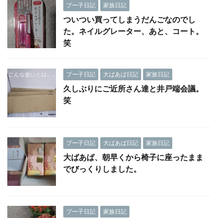
プー子日記
家族日記
ついつい買ってしまうだんごなのでし
た。ネイルグレーター、あと、コート。
笑
プー子日記
大ばあば日記
家族日記
久しぶりにご近所さん達と井戸端会議。
笑
プー子日記
大ばあば日記
家族日記
大ばあば、朝早くから椅子に座ったまま
でびっくりしました。
プー子日記
家族日記