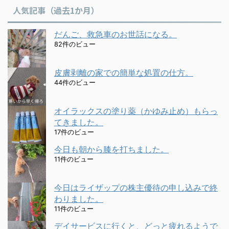
人気記事（過去1か月）
だんご、救急車のお世話になる。
82件のビュー
皮膚剥離の家での簡単な処置の仕方。
44件のビュー
オイラックスの塗り薬（かゆみ止め）もらっ
てきました。
17件のビュー
今日も朝から膝を打ちました。
11件のビュー
今日はライザップの株主優待の申し込みで終
わりました。
11件のビュー
デイサービスに行くと、どっと疲れるようで