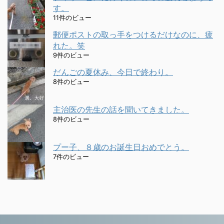
す。
11件のビュー
郵便ポストの取っ手をつけるだけなのに、疲
れた。笑
9件のビュー
だんごの夏休み、今日で終わり。
8件のビュー
主治医の先生の話を聞いてきました。
8件のビュー
プー子、８歳のお誕生日おめでとう。
7件のビュー