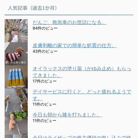
人気記事（過去1か月）
だんご、救急車のお世話になる。
84件のビュー
皮膚剥離の家での簡単な処置の仕方。
43件のビュー
オイラックスの塗り薬（かゆみ止め）もらっ
てきました。
17件のビュー
デイサービスに行くと、どっと疲れるようで
す。
11件のビュー
今日も朝から膝を打ちました。
11件のビュー
今日はライザップの株主優待の申し込みで終