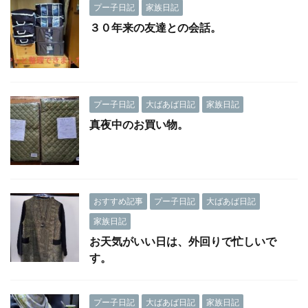
プー子日記
家族日記
３０年来の友達との会話。
プー子日記
大ばあば日記
家族日記
真夜中のお買い物。
おすすめ記事
プー子日記
大ばあば日記
家族日記
お天気がいい日は、外回りで忙しいで
す。
プー子日記
大ばあば日記
家族日記