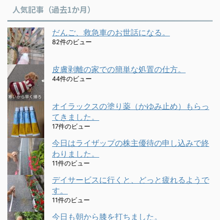
人気記事（過去1か月）
だんご、救急車のお世話になる。
82件のビュー
皮膚剥離の家での簡単な処置の仕方。
44件のビュー
オイラックスの塗り薬（かゆみ止め）もらっ
てきました。
17件のビュー
今日はライザップの株主優待の申し込みで終
わりました。
11件のビュー
デイサービスに行くと、どっと疲れるようで
す。
11件のビュー
今日も朝から膝を打ちました。