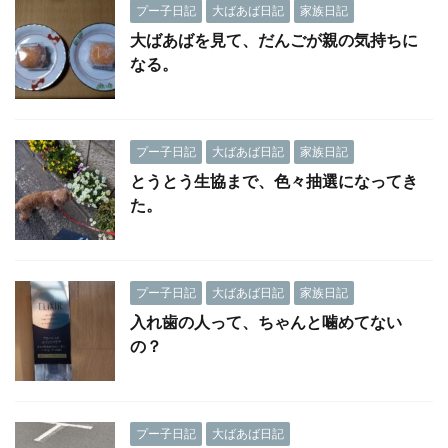
プー子日記
大ばあば日記
家族日記
大ばあばを見て、だんごが親の気持ちに
なる。
プー子日記
大ばあば日記
家族日記
とうとう生協まで、色々抽選になってき
た。
プー子日記
大ばあば日記
家族日記
入れ歯の人って、ちゃんと噛めてない
の？
プー子日記
大ばあば日記