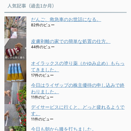
人気記事（過去1か月）
だんご、救急車のお世話になる。
82件のビュー
皮膚剥離の家での簡単な処置の仕方。
44件のビュー
オイラックスの塗り薬（かゆみ止め）もらっ
てきました。
17件のビュー
今日はライザップの株主優待の申し込みで終
わりました。
11件のビュー
デイサービスに行くと、どっと疲れるようで
す。
11件のビュー
今日も朝から膝を打ちました。