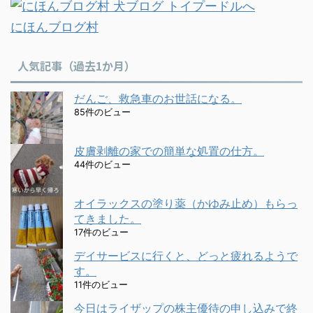
にほんブログ村
人気記事（過去1か月）
だんご、救急車のお世話になる。
85件のビュー
皮膚剥離の家での簡単な処置の仕方。
44件のビュー
オイラックスの塗り薬（かゆみ止め）もらっ
てきました。
17件のビュー
デイサービスに行くと、どっと疲れるようで
す。
11件のビュー
今日はライザップの株主優待の申し込みで終