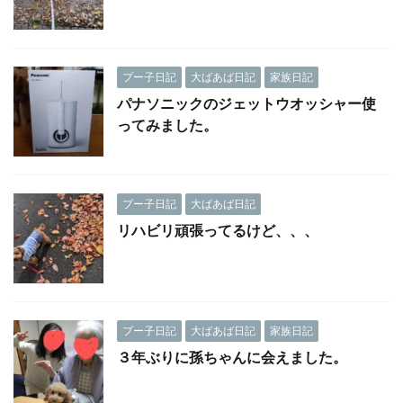
プー子日記
大ばあば日記
家族日記
パナソニックのジェットウオッシャー使
ってみました。
プー子日記
大ばあば日記
リハビリ頑張ってるけど、、、
プー子日記
大ばあば日記
家族日記
３年ぶりに孫ちゃんに会えました。