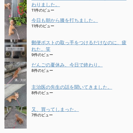
わりました。
11件のビュー
今日も朝から膝を打ちました。
11件のビュー
郵便ポストの取っ手をつけるだけなのに、疲
れた。笑
9件のビュー
だんごの夏休み、今日で終わり。
8件のビュー
主治医の先生の話を聞いてきました。
8件のビュー
又、買ってしまった。
7件のビュー