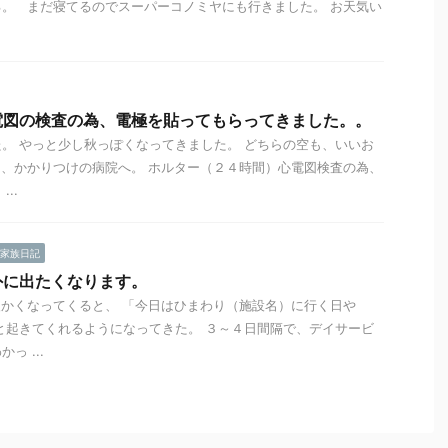
。 まだ寝てるのでスーパーコノミヤにも行きました。 お天気い
電図の検査の為、電極を貼ってもらってきました。。
。 やっと少し秋っぽくなってきました。 どちらの空も、いいお
、かかりつけの病院へ。 ホルター（２４時間）心電図検査の為、
..
家族日記
外に出たくなります。
かくなってくると、 「今日はひまわり（施設名）に行く日や
と起きてくれるようになってきた。 ３～４日間隔で、デイサービ
っ ...