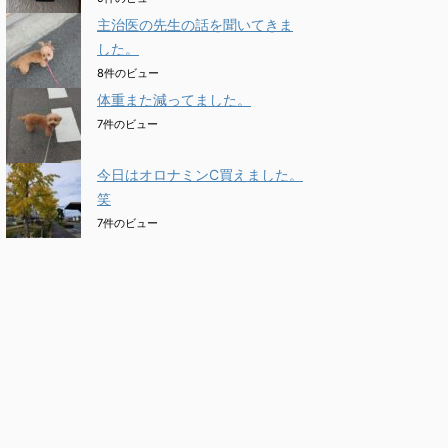
主治医の先生の話を聞いてきま
した。
8件のビュー
体重また減ってました。
7件のビュー
今日はオロナミンC買えました。
笑
7件のビュー