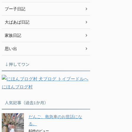
プー子日記
大ばあば日記
家族日記
思い出
↓押してワン
にほんブログ村
人気記事（過去1か月）
だんご、救急車のお世話にな
る。
83件のビュー