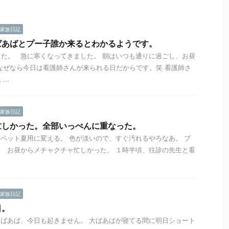
家族日記
ばあばとプー子誰か来るとわかるようです。
た。 急に寒くなってきました。 朝はいつも通りに過ごし、お昼
なぜなら今日は看護師さんが来られる日だからです。笑 看護師さ
..
家族日記
忙しかった。全部いっぺんに重なった。
ペット夏用に変える。 色が淡いので、すぐ汚れるやろなあ。 プ
 お昼からメチャクチャ忙しかった。 １時半頃、往診の先生と看
家族日記
日。
ばあば、今日も起きません。 大ばあばが寝てる間に明日ショート