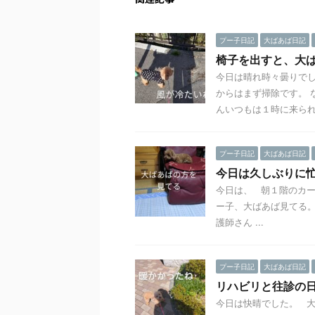
プー子日記
大ばあば日記
椅子を出すと、大
今日は晴れ時々曇りでし
からはまず掃除です。 
んいつもは１時に来られ .
プー子日記
大ばあば日記
今日は久しぶりに
今日は、 朝１階のカー
ー子、大ばあば見てる。
護師さん ...
プー子日記
大ばあば日記
リハビリと往診の
今日は快晴でした。 大