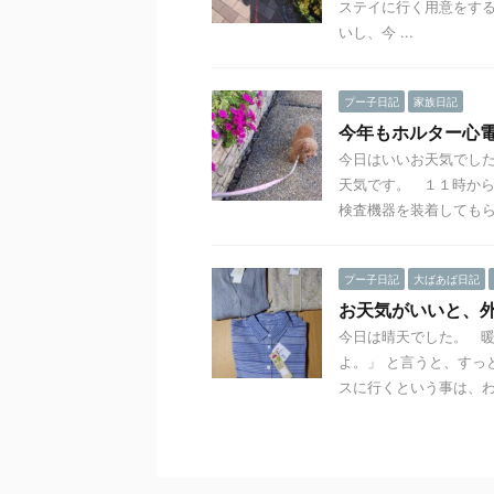
ステイに行く用意をする
いし、今 ...
プー子日記
家族日記
今年もホルター心
今日はいいお天気でした
天気です。 １１時から
検査機器を装着してもら .
プー子日記
大ばあば日記
お天気がいいと、
今日は晴天でした。 暖
よ。」 と言うと、すっ
スに行くという事は、わか