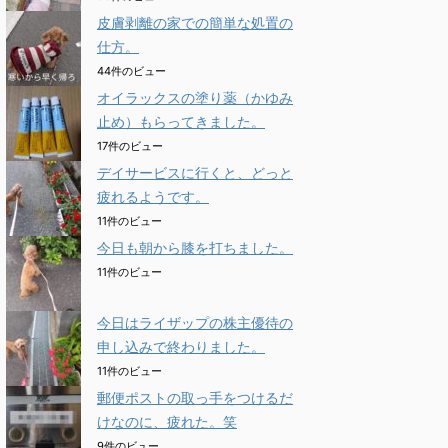
皮膚剥離の家での簡単な処置の
仕方。
44件のビュー
オイラックスの塗り薬（かゆみ
止め）もらってきました。
17件のビュー
デイサービスに行くと、どっと
疲れるようです。
11件のビュー
今日も朝から膝を打ちました。
11件のビュー
今日はライザップの株主優待の
申し込みで終わりました。
11件のビュー
郵便ポストの取っ手をつけるだ
けなのに、疲れた。笑
9件のビュー