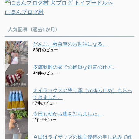
にほんブログ村
人気記事（過去1か月）
だんご、救急車のお世話になる。
83件のビュー
皮膚剥離の家での簡単な処置の仕方。
44件のビュー
オイラックスの塗り薬（かゆみ止め）もらっ
てきました。
17件のビュー
今日も朝から膝を打ちました。
11件のビュー
今日はライザップの株主優待の申し込みで終