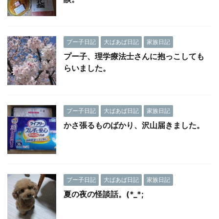
プー子日記
大ばあば日記
家族日記
プー子、理学療法士さんに抱っこしても
らいました。
プー子日記
大ばあば日記
家族日記
かさ張るものばかり、沢山届きました。
プー子日記
大ばあば日記
家族日記
夏の夜の怪談話。(*_*;