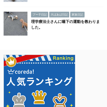
プー子日記
大ばあば日記
家族日記
理学療法士さんに嚥下の運動を教わりま
した。