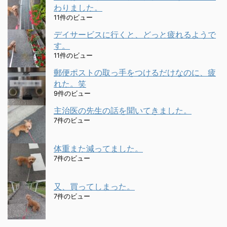
わりました。
11件のビュー
デイサービスに行くと、どっと疲れるようで
す。
11件のビュー
郵便ポストの取っ手をつけるだけなのに、疲
れた。笑
9件のビュー
主治医の先生の話を聞いてきました。
7件のビュー
体重また減ってました。
7件のビュー
又、買ってしまった。
7件のビュー