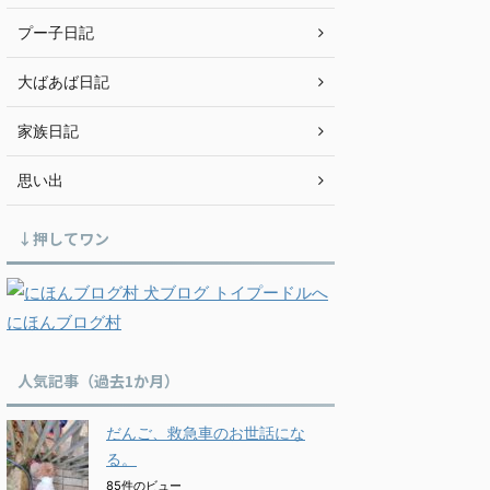
プー子日記
大ばあば日記
家族日記
思い出
↓押してワン
にほんブログ村
人気記事（過去1か月）
だんご、救急車のお世話にな
る。
85件のビュー