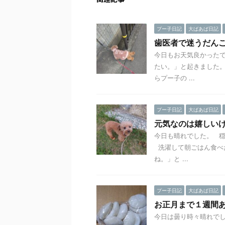
プー子日記
大ばあば日記
歯医者で迷うだん
今日もお天気良かった
たい。」と起きました。
らプー子の ...
プー子日記
大ばあば日記
元気なのは嬉しい
今日も晴れでした。 穏
洗濯して朝ごはん食べた
ね。」と ...
プー子日記
大ばあば日記
お正月まで１週間
今日は曇り時々晴れでし