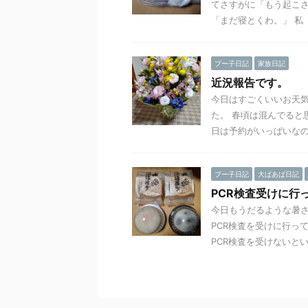
てさすがに「もう起こ
「まだ寝とくわ。」 私 
プー子日記
家族日記
近況報告です。
今日はすごくいいお天
た。 春頃は混んでると
日は予約がいっぱいなのか
プー子日記
大ばあば日記
PCR検査受けに行
今日もうだるような暑
PCR検査を受けに行っ
PCR検査を受けないとい .