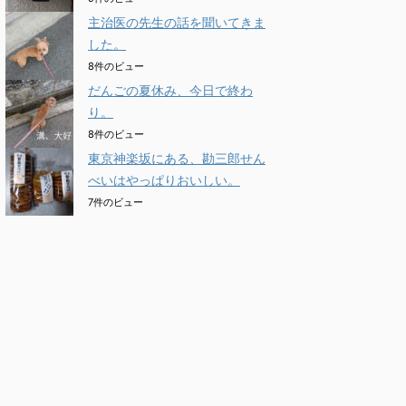
主治医の先生の話を聞いてきま
した。
8件のビュー
だんごの夏休み、今日で終わ
り。
8件のビュー
東京神楽坂にある、勘三郎せん
べいはやっぱりおいしい。
7件のビュー