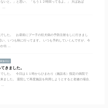
さないと。」と思い、 「もう１２時回ってるよ。」 大ばあば
...
気でした。 お昼前にプー子の狂犬病の予防注射をしに行きまし
思い、いつも秋に行ってます。 いつも予約していくんですが、今
出 ...
家族日記
ってきました。
さでした。 今日は１１時からひまわり（施設名）指定の病院で
て来ました。 退院して再度施設を利用しようとすると老健の場合、
..