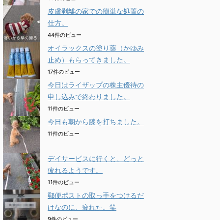
皮膚剥離の家での簡単な処置の
仕方。
44件のビュー
オイラックスの塗り薬（かゆみ
止め）もらってきました。
17件のビュー
今日はライザップの株主優待の
申し込みで終わりました。
11件のビュー
今日も朝から膝を打ちました。
11件のビュー
デイサービスに行くと、どっと
疲れるようです。
11件のビュー
郵便ポストの取っ手をつけるだ
けなのに、疲れた。笑
9件のビュー